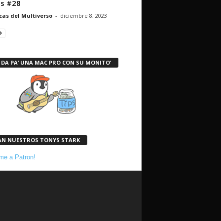
s #28
cas del Multiverso
-
diciembre 8, 2023
 DA PA’ UNA MAC PRO CON SU MONITO’
AN NUESTROS TONYS STARK
e a Patron!