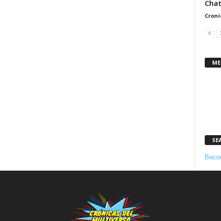
Chat
Croni
ME
SE
Becom