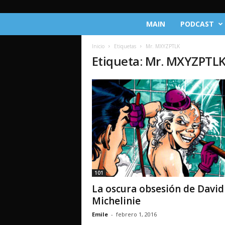
C
MAIN
PODCAST
r
ó
Inicio
Etiquetas
Mr. MXYZPTLK
n
Etiqueta: Mr. MXYZPTL
i
c
a
s
d
e
l
M
u
l
t
101
i
La oscura obsesión de David
v
e
Michelinie
r
Emile
-
febrero 1, 2016
s