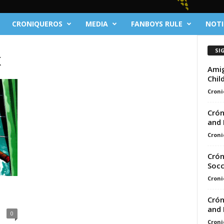
CRONIQUEROS
MEDIA
FANBOYS RULE
NOTI
SI
K
Amig
Chil
Croni
Crón
and 
Croni
Crón
Socc
Croni
Crón
and 
0
Croni