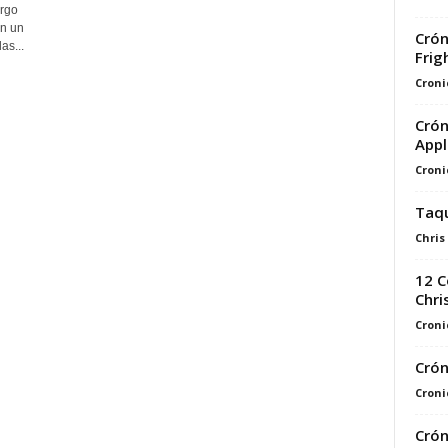
argo
en un
Crón
as...
Frig
Croni
Crón
Appl
Croni
Taqu
Chris
12 C
Chri
Croni
Crón
Croni
Crón