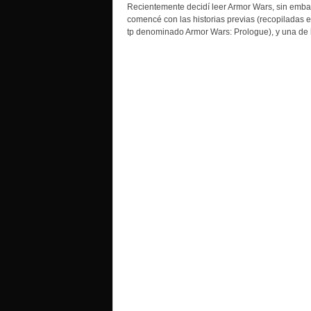
o
Recientemente decidí leer Armor Wars, sin emb
comencé con las historias previas (recopiladas 
tp denominado Armor Wars: Prologue), y una de l