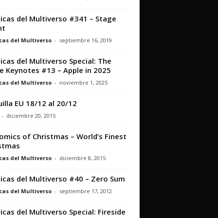
icas del Multiverso #341 – Stage
ht
cas del Multiverso
-
septiembre 16, 2019
icas del Multiverso Special: The
e Keynotes #13 – Apple in 2025
cas del Multiverso
-
noviembre 1, 2025
illa EU 18/12 al 20/12
-
diciembre 20, 2015
omics of Christmas – World’s Finest
stmas
cas del Multiverso
-
diciembre 8, 2015
icas del Multiverso #40 – Zero Sum
cas del Multiverso
-
septiembre 17, 2012
icas del Multiverso Special: Fireside