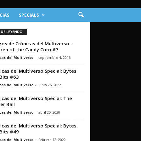
CIAS
SPECIALS
GUE LEYENDO
os de Crónicas del Multiverso –
dren of the Candy Corn #7
cas del Multiverso
-
septiembre 4, 2016
icas del Multiverso Special: Bytes
Bits #63
cas del Multiverso
-
junio 26, 2022
icas del Multiverso Special: The
er Ball
cas del Multiverso
-
abril 25, 2020
icas del Multiverso Special: Bytes
Bits #49
cas del Multiverso
-
febrero 12, 2022