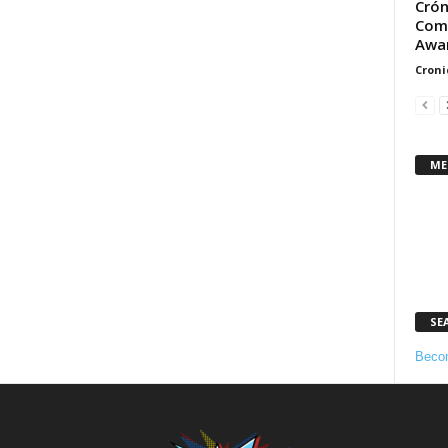
Crón
Comp
Awar
Croni
ME
SE
Becom