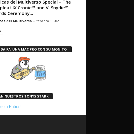
icas del Multiverso Special – The
leat IX Cronie™ and VI Snydie™
ds Ceremony...
cas del Multiverso
-
febrero 1, 2021
 DA PA’ UNA MAC PRO CON SU MONITO’
AN NUESTROS TONYS STARK
e a Patron!