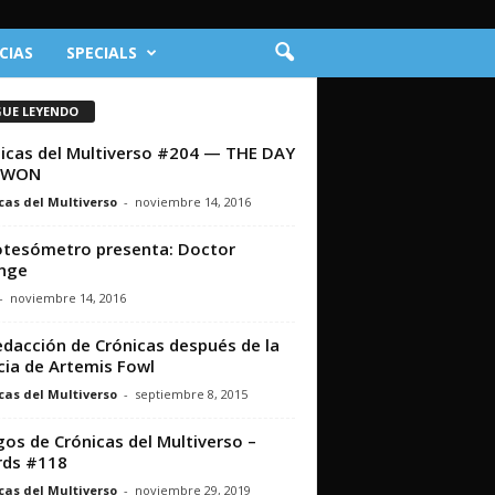
CIAS
SPECIALS
GUE LEYENDO
icas del Multiverso #204 — THE DAY
L WON
cas del Multiverso
-
noviembre 14, 2016
otesómetro presenta: Doctor
nge
-
noviembre 14, 2016
edacción de Crónicas después de la
cia de Artemis Fowl
cas del Multiverso
-
septiembre 8, 2015
os de Crónicas del Multiverso –
rds #118
cas del Multiverso
-
noviembre 29, 2019