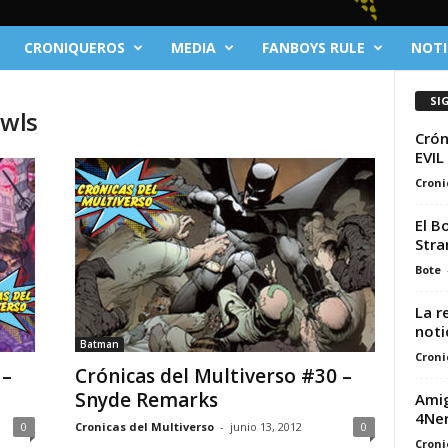
CRONIQUEROS
MEDIA
FANBOYS RULE
NOTI
SI
Owls
Crón
EVI
Croni
El B
Stra
Bote
La r
noti
Batman
Croni
 –
Crónicas del Multiverso #30 –
Snyde Remarks
Amig
4Ne
0
Cronicas del Multiverso
-
junio 13, 2012
0
Croni