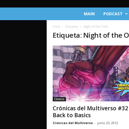
C
MAIN
PODCAST
r
ó
Inicio
Etiquetas
Night of the Owls
n
Etiqueta: Night of the 
i
c
a
s
d
e
l
M
u
l
t
Cómics
i
Crónicas del Multiverso #32
v
e
Back to Basics
r
Cronicas del Multiverso
-
junio 25, 2012
s