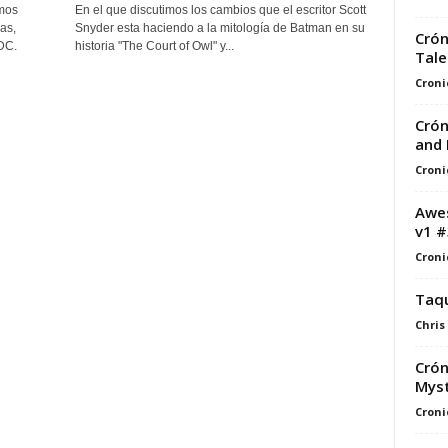
imos
En el que discutimos los cambios que el escritor Scott
as,
Snyder esta haciendo a la mitología de Batman en su
Crón
DC.
historia "The Court of Owl" y...
Tale
Croni
Crón
and 
Croni
Awes
v1 #
Croni
Taqu
Chris
Crón
Myst
Croni