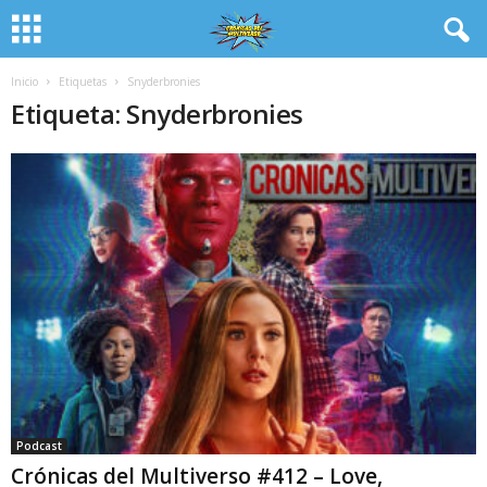
Inicio
Etiquetas
Snyderbronies
Etiqueta: Snyderbronies
Podcast
Crónicas del Multiverso #412 – Love,