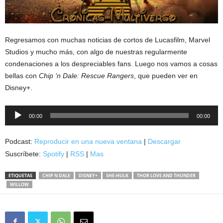
Regresamos con muchas noticias de cortos de Lucasfilm, Marvel
Studios y mucho más, con algo de nuestras regularmente
condenaciones a los despreciables fans. Luego nos vamos a cosas
bellas con
Chip ‘n Dale: Rescue Rangers
, que pueden ver en
Disney+.
Reproductor
00:00
00:00
de
audio
Podcast:
Reproducir en una nueva ventana
|
Descargar
Suscríbete:
Spotify
|
RSS
|
Mas
ETIQUETAS
CHIP N DALE
DISNEY+
SHE-HULK
THOR LOVE AND THUNDER
WILLOW