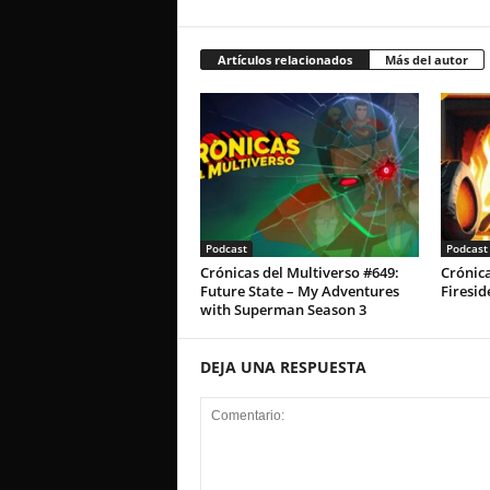
Artículos relacionados
Más del autor
Podcast
Podcast
Crónicas del Multiverso #649:
Crónica
Future State – My Adventures
Firesid
with Superman Season 3
DEJA UNA RESPUESTA