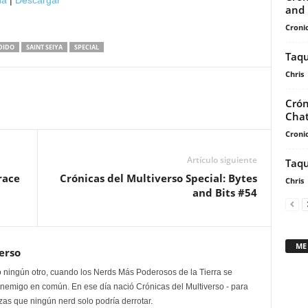
na
|
Descargar
de
and 
flecha
Cronic
arriba/abajo
DIDO
SAINT SEIYA
SPECIAL
Taqu
para
aumentar
Chris
o
Crón
disminuir
Chat
el
Cronic
volumen.
Artículo siguiente
Taqu
race
Crónicas del Multiverso Special: Bytes
Chris
and Bits #54
ME
erso
 ningún otro, cuando los Nerds Más Poderosos de la Tierra se
enemigo en común. En ese día nació Crónicas del Multiverso - para
as que ningún nerd solo podría derrotar.