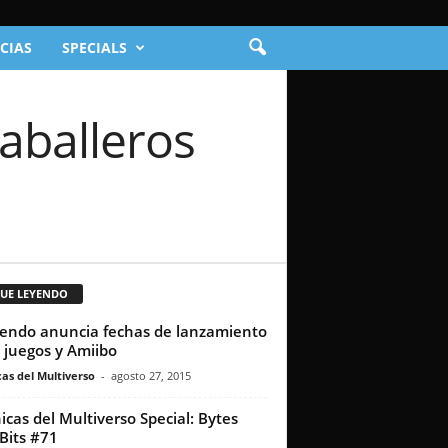
CIAS
SPECIALS
Caballeros
GUE LEYENDO
endo anuncia fechas de lanzamiento
 juegos y Amiibo
as del Multiverso
-
agosto 27, 2015
icas del Multiverso Special: Bytes
Bits #71