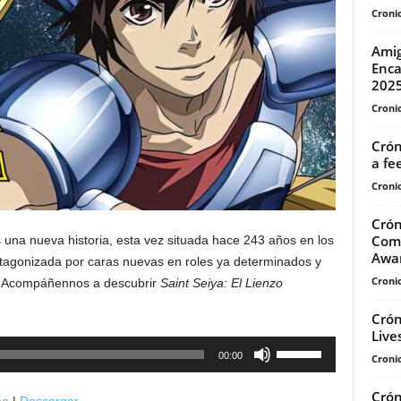
Cronic
Amig
Enca
202
Cronic
Crón
a fe
Cronic
Crón
Comp
 una nueva historia, esta vez situada hace 243 años en los
Awar
tagonizada por caras nuevas en roles ya determinados y
Cronic
s. Acompáñennos a descubrir
Saint Seiya: El Lienzo
Crón
Live
Utiliza
00:00
Cronic
las
teclas
Crón