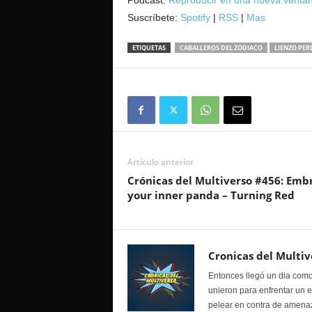
Podcast:
Reproducir en una nueva venta
Suscríbete:
Spotify
|
RSS
|
Mas
ETIQUETAS
CABALLEROS DEL ZODIACO
LIENZO PER
Artículo anterior
Crónicas del Multiverso #456: Emb
your inner panda – Turning Red
Cronicas del Multiv
Entonces llegó un dia como
unieron para enfrentar un 
pelear en contra de amenaz