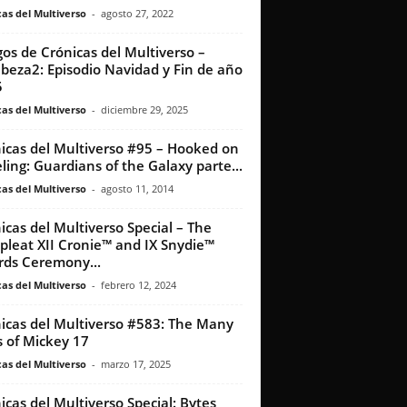
as del Multiverso
-
agosto 27, 2022
os de Crónicas del Multiverso –
beza2: Episodio Navidad y Fin de año
5
as del Multiverso
-
diciembre 29, 2025
icas del Multiverso #95 – Hooked on
eling: Guardians of the Galaxy parte...
as del Multiverso
-
agosto 11, 2014
icas del Multiverso Special – The
leat XII Cronie™ and IX Snydie™
ds Ceremony...
as del Multiverso
-
febrero 12, 2024
icas del Multiverso #583: The Many
s of Mickey 17
as del Multiverso
-
marzo 17, 2025
icas del Multiverso Special: Bytes