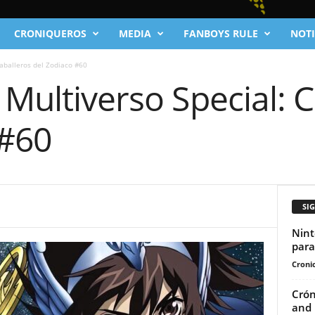
CRONIQUEROS
MEDIA
FANBOYS RULE
NOTI
Caballeros del Zodiaco #60
 Multiverso Special: 
 #60
SI
Nint
para
Cronic
Crón
and 