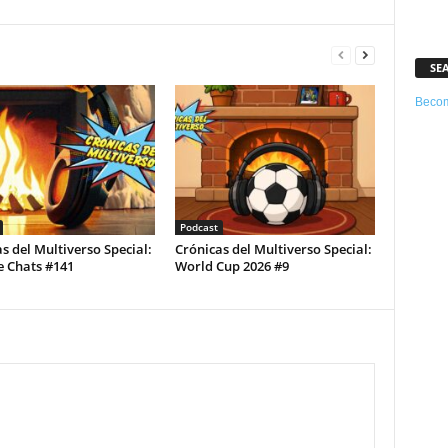
SE
Becom
Podcast
s del Multiverso Special:
Crónicas del Multiverso Special:
e Chats #141
World Cup 2026 #9