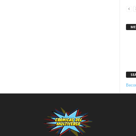
ME
SE
Becom