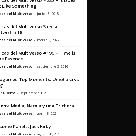
icas del Multiverso #282 – It Does
 Like Something
cas del Multiverso
-
junio 18, 2018
icas del Multiverso Special:
twish #18
cas del Multiverso
-
marzo 2, 2022
icas del Multiverso #195 – Time is
he Essence
cas del Multiverso
-
septiembre 5, 2016
eogames Top Moments: Umehara vs
g
r Guerra
-
septiembre 1, 2015
ierra Media, Narnia y una Trichera
cas del Multiverso
-
abril 18, 2021
ome Panels: Jack Kirby
cas del Multiverso
-
agosto 28, 2015