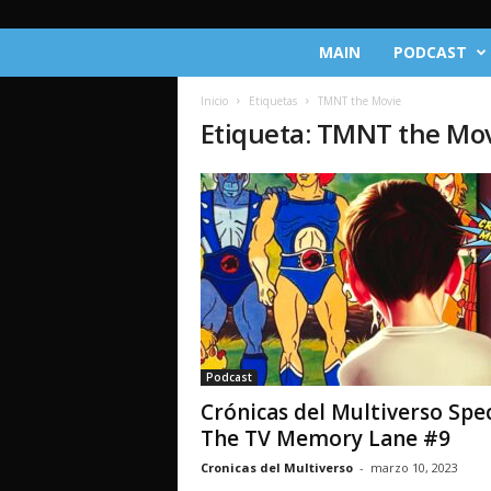
C
MAIN
PODCAST
r
ó
Inicio
Etiquetas
TMNT the Movie
n
Etiqueta: TMNT the Mo
i
c
a
s
d
e
l
M
u
l
t
Podcast
i
Crónicas del Multiverso Spec
v
e
The TV Memory Lane #9
r
Cronicas del Multiverso
-
marzo 10, 2023
s