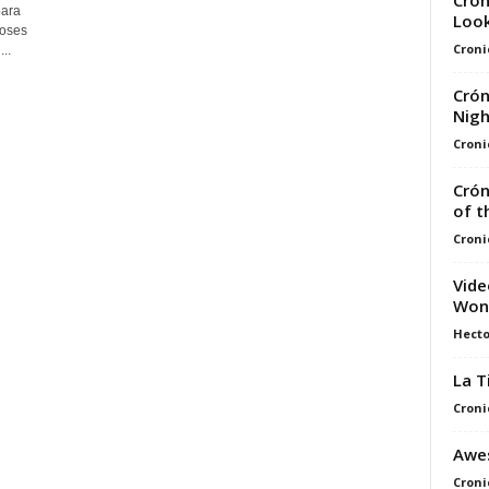
Crón
para
Look
ioses
Croni
..
Crón
Nigh
Croni
Crón
of t
Croni
Vid
Won
Hecto
La T
Croni
Awes
Croni