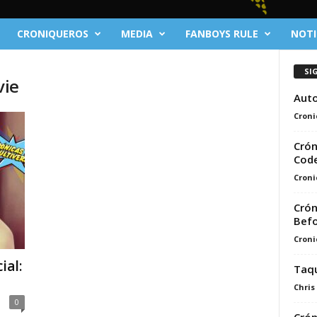
CRONIQUEROS
MEDIA
FANBOYS RULE
NOTI
SI
vie
Auto
Croni
Crón
Cod
Croni
Crón
Befo
Croni
ial:
Taqu
Chris
0