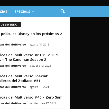
CIAS
SPECIALS
GUE LEYENDO
 películas Disney en los próximos 2
s
cas del Multiverso
-
agosto 18, 2015
icas del Multiverso #613: To Old
 – The Sandman Season 2
cas del Multiverso
-
octubre 13, 2025
icas del Multiverso Special:
lleros del Zodiaco #51
cas del Multiverso
-
agosto 11, 2021
icas del Multiverso #40 – Zero Sum
cas del Multiverso
-
septiembre 17, 2012