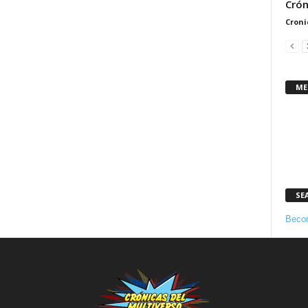
Crón
Croni
ME
SE
Becom