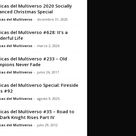
icas del Multiverso 2020 Socially
anced Christmas Special
cas del Multiverso
-
diciembre 31, 2020
icas del Multiverso #628: It’s a
erful Life
cas del Multiverso
-
marzo 2, 2026
icas del Multiverso #233 – Old
pions Never Fade
cas del Multiverso
-
junio 26, 2017
icas del Multiverso Special: Fireside
s #92
cas del Multiverso
-
agosto 9, 2025
icas del Multiverso #35 – Road to
Dark Knight Rises Part IV
cas del Multiverso
-
julio 29, 2012