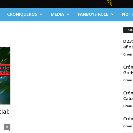
CRONIQUEROS
MEDIA
FANBOYS RULE
NOTI
SI
D23:
año
Croni
Crón
Gods
Croni
Crón
Caba
Croni
ial:
Crón
Croni
0