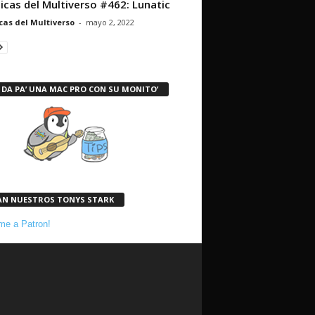
icas del Multiverso #462: Lunatic
cas del Multiverso
-
mayo 2, 2022
 DA PA’ UNA MAC PRO CON SU MONITO’
AN NUESTROS TONYS STARK
e a Patron!