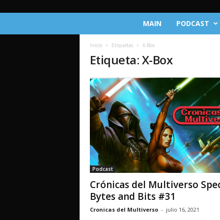
C
MAIN
PODCAST
r
ó
Inicio
Etiquetas
X-Box
n
Etiqueta: X-Box
i
c
a
s
d
e
l
M
u
l
t
Podcast
i
Crónicas del Multiverso Spec
v
e
Bytes and Bits #31
r
Cronicas del Multiverso
-
julio 16, 2021
s