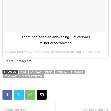
There has been an awakening… #StarWars
#TheForceAwakens
A video posted by Star Wars (@starwars) on Aug 27, 2015 at 10:00am PDT
Fuente: Instagram
ETIQUETAS
CINE
ENTRADA
MEDIA
NOTICIAS
STAR WARS
STAR WARS: THE FORCE AWAKENS
Artículo anterior
Artículo siguiente