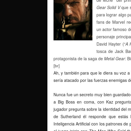
Gear Solid V
que 
para lograr algo p
fans de Marvel re
un actor famoso de
personaje principa
David Hayter (“
A 
tosca de Jack Baue
protagonista de la saga de
Metal Gear
: B
[br]
Ah, y también para que le diera su voz 
sería atacado por las fuerzas enemigas
Nunca fue un secreto muy bien guardado.
a Big Boss en coma, con Kaz pregunt
jugador pregunta sobre la identidad del m
de Sutherland él responde que estás 
Inteligencia Artificial con los patrones 
el juego inicia con
The Man Who Sold th