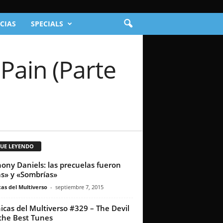
CIAS
SPECIALS
Pain (Parte
GUE LEYENDO
ony Daniels: las precuelas fueron
as» y «Sombrías»
as del Multiverso
-
septiembre 7, 2015
icas del Multiverso #329 – The Devil
the Best Tunes