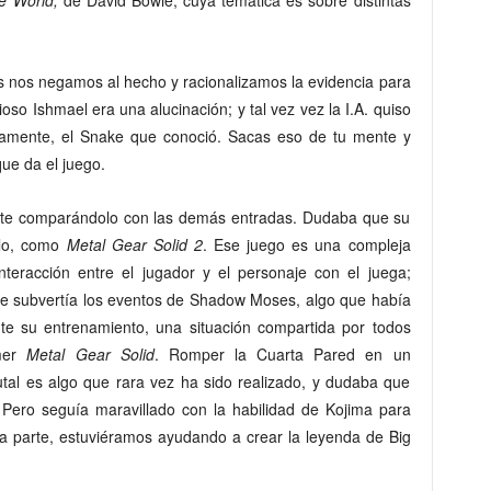
s nos negamos al hecho y racionalizamos la evidencia para
rioso Ishmael era una alucinación; y tal vez vez la I.A. quiso
camente, el Snake que conoció. Sacas eso de tu mente y
que da el juego.
nte comparándolo con las demás entradas. Dudaba que su
plo, como
Metal Gear Solid 2
. Ese juego es una compleja
nteracción entre el jugador y el personaje con el juega;
ue subvertía los eventos de Shadow Moses, algo que había
te su entrenamiento, una situación compartida por todos
imer
Metal Gear Solid
. Romper la Cuarta Pared en un
utal es algo que rara vez ha sido realizado, y dudaba que
 Pero seguía maravillado con la habilidad de Kojima para
a parte, estuviéramos ayudando a crear la leyenda de Big