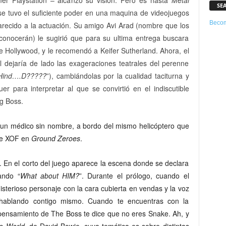
SE
se tuvo el suficiente poder en una maquina de videojuegos
Becom
arecido a la actuación. Su amigo Avi Arad (nombre que los
conocerán) le sugirió que para su ultima entrega buscara
 Hollywood, y le recomendó a Keifer Sutherland. Ahora, el
l dejaría de lado las exageraciones teatrales del perenne
Hind….D?????
”), cambiándolas por la cualidad taciturna y
r para interpretar al que se convirtió en el indiscutible
ig Boss.
a un médico sin nombre, a bordo del mismo helicóptero que
 de XOF en
Ground Zeroes
.
 En el corto del juego aparece la escena donde se declara
ando “
What about HIM?
”. Durante el prólogo, cuando el
isterioso personaje con la cara cubierta en vendas y la voz
hablando contigo mismo. Cuando te encuentras con la
de pensamiento de The Boss te dice que no eres Snake. Ah, y
e World,
de David Bowie, cuya temática es sobre distintas