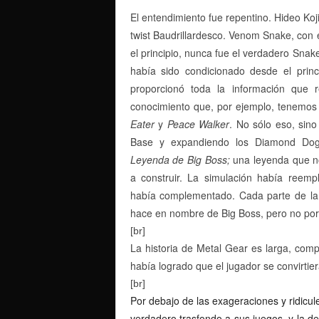
El entendimiento fue repentino. Hideo Koji
twist Baudrillardesco. Venom Snake, con
el principio, nunca fue el verdadero Snak
había sido condicionado desde el princ
proporcionó toda la información que 
conocimiento que, por ejemplo, tenemo
Eater
y
Peace Walker
. No sólo eso, sin
Base y expandiendo los Diamond Dogs
Leyenda de Big Boss;
una leyenda que n
a construir. La simulación había reemp
había complementado. Cada parte de la 
hace en nombre de Big Boss, pero no por
[br]
La historia de Metal Gear es larga, com
había logrado que el jugador se convirtier
[br]
Por debajo de las exageraciones y ridicul
verdadero trasfondo a sus juegos, y la des