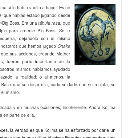
ma sí lo había vuelto a hacer. Es un
 el que habias estado jugando desde
e/Big Boss. Era una
tábula rasa
, que
ipio para creerse Big Boss. Se le
requería, dejándolo con el mismo
s nosotros que hemos jugado
Snake
o que sus acciones, creando Mother
, fueron parte importante de la
osotros mismos habíamos ayudado
lazado la realidad; o al menos, la
Base que se desarrolla, cada soldado que se recluta, se
 él mismo.
plicada y en muchas ocasiones, incoherente. Ahora Kojima
a en parte de ella.
eces, la verdad es que Kojima se ha esforzado por darle un
treza con la que utiliza técnicas literarias postmodernistas