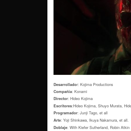
o
Desarrollado
r: Kojima Productions
Compañia
: Konami
Director
: Hideo Kojima
Escritores
:
Hideo Kojima,
Shuyo Murata,
Hide
Programador
: Junji Tago, et all
Arte
:
Yoji Shinkawa,
Ikuya Nakamura
, et all.
Doblaje
: With Kiefer Sutherland, Robin Atkin