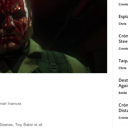
Cronic
Espí
Chris
Crón
Steel
Cronic
Taqu
Chris
Dest
Agai
Emile
nari Inamura
Crón
Dist
Cronic
 Downes, Troy Baker et all