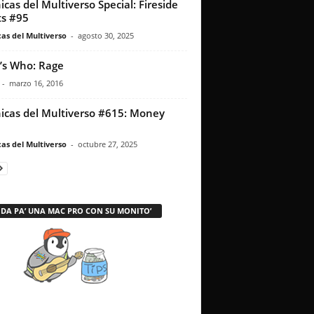
icas del Multiverso Special: Fireside
s #95
as del Multiverso
-
agosto 30, 2025
s Who: Rage
-
marzo 16, 2016
icas del Multiverso #615: Money
as del Multiverso
-
octubre 27, 2025
 DA PA’ UNA MAC PRO CON SU MONITO’