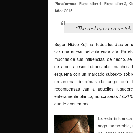
Plataformas
: Playstation 4, Playstation 3,
Año
: 2015
“The real me is no match 
Según Hideo Kojima, todos los días en s
ver una nueva película cada día. Es o
muchas de sus influencias; de hecho, se
de amor a esos héroes bien machos de
esquema con un marcado subtexto sobre 
un arsenal de armas de fuego, pero t
recompensas van a aquellos jugador
enteramente blanco; nunca serás
FOXH
que te encuentras.
Es esta influenci
saga memorable, u
de leche” del pri