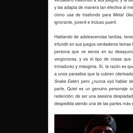
y las adapta de manera tan efectiva al m
cómo usa de trasfondo para
Metal Gea
ignorante, juvenil e incluso pueril.
Hablando de adolescencias tardías, ten
infundir en sus juegos verdaderos temas f
persona que ve senos en su desayuno.
vergonzosa, y es el tipo de cosas que 
inmadurez y misoginia. Sí, la razón es que
a unos parasitos que la cubren (derivad
Snake Eater
) pero ¿nunca oyó hablar d
parte, Quiet es un genuino personaje c
redención; de ser una asesina despiadad
despedida siendo una de las partes más e