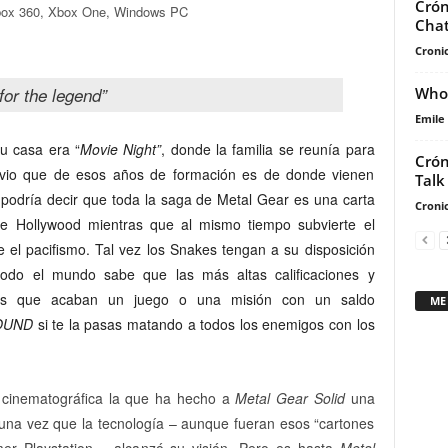
Crón
 Xbox 360, Xbox One, Windows PC
Chat
Cronic
for the legend”
Who’
Emile
u casa era “
Movie Night”
, donde la familia se reunía para
Crón
bvio que de esos años de formación es de donde vienen
Talk
 podría decir que toda la saga de Metal Gear es
una carta
Cronic
 Hollywood mientras que al mismo tiempo subvierte el
el pacifismo. Tal vez los Snakes tengan a su disposición
odo el mundo sabe que las más altas calificaciones y
es que acaban un juego o una misión con un saldo
ME
OUND
si te la pasas matando a todos los enemigos con los
a cinematográfica la que ha hecho a
Metal Gear Solid
una
na vez que la tecnología – aunque fueran esos “cartones
mer Playstation – alcanzó su visión. Pero es hasta
Metal