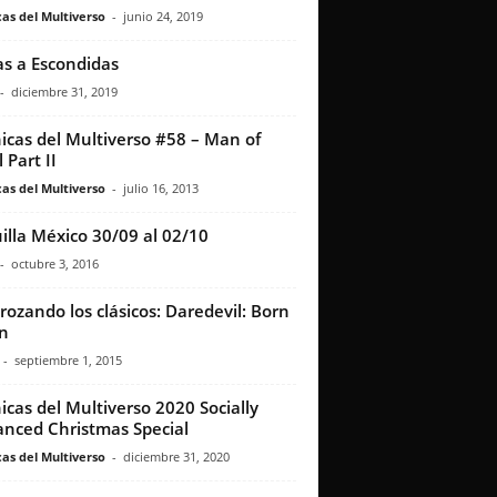
as del Multiverso
-
junio 24, 2019
as a Escondidas
-
diciembre 31, 2019
icas del Multiverso #58 – Man of
 Part II
as del Multiverso
-
julio 16, 2013
illa México 30/09 al 02/10
-
octubre 3, 2016
rozando los clásicos: Daredevil: Born
n
-
septiembre 1, 2015
icas del Multiverso 2020 Socially
anced Christmas Special
as del Multiverso
-
diciembre 31, 2020