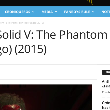
CRONIQUEROS
MEDIA
FANBOYS RULE
NOTI
om Pain (Parte II) (Videojuego) (2015)
olid V: The Phantom 
go) (2015)
SI
Anth
«Frí
Cronic
Crón
has 