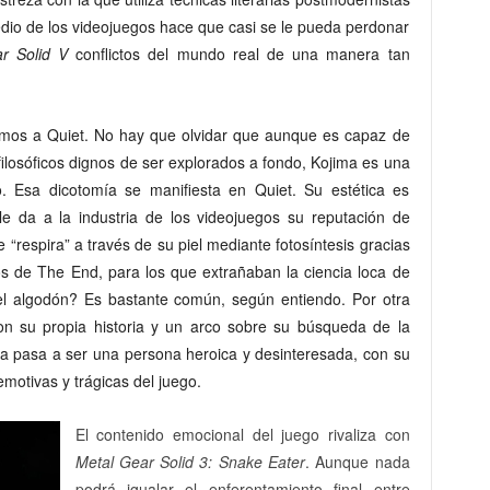
edio de los videojuegos hace que casi se le pueda perdonar
r Solid V
conflictos del mundo real de una manera tan
emos a Quiet. No hay que olvidar que aunque es capaz de
ilosóficos dignos de ser explorados a fondo, Kojima es una
 Esa dicotomía se manifiesta en Quiet. Su estética es
le da a la industria de los videojuegos su reputación de
 “respira” a través de su piel mediante fotosíntesis gracias
os de The End, para los que extrañaban la ciencia loca de
el algodón? Es bastante común, según entiendo. Por otra
on su propia historia y un arco sobre su búsqueda de la
a pasa a ser una persona heroica y desinteresada, con su
motivas y trágicas del juego.
El contenido emocional del juego rivaliza con
Metal Gear Solid 3: Snake Eater
. Aunque nada
podrá igualar el enferentamiento final entre