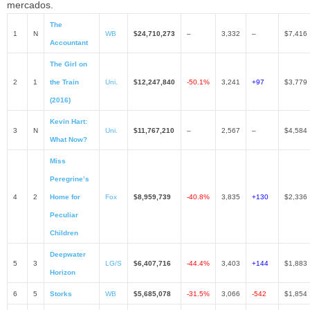
mercados.
The
1
N
WB
$24,710,273
–
3,332
–
$7,416
Accountant
The Girl on
2
1
the Train
Uni.
$12,247,840
-50.1%
3,241
+97
$3,779
(2016)
Kevin Hart:
3
N
Uni.
$11,767,210
–
2,567
–
$4,584
What Now?
Miss
Peregrine’s
4
2
Home for
Fox
$8,959,739
-40.8%
3,835
+130
$2,336
Peculiar
Children
Deepwater
5
3
LG/S
$6,407,716
-44.4%
3,403
+144
$1,883
Horizon
6
5
Storks
WB
$5,685,078
-31.5%
3,066
-542
$1,854