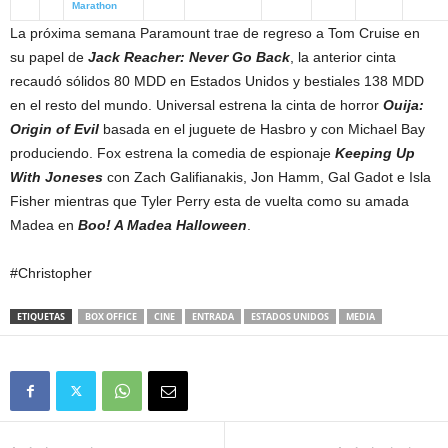
Marathon
La próxima semana Paramount trae de regreso a Tom Cruise en
su papel de
Jack Reacher: Never Go Back
, la anterior cinta
recaudó sólidos 80 MDD en Estados Unidos y bestiales 138 MDD
en el resto del mundo. Universal estrena la cinta de horror
Ouija:
Origin of Evil
basada en el juguete de Hasbro y con Michael Bay
produciendo. Fox estrena la comedia de espionaje
Keeping Up
With Joneses
con Zach Galifianakis, Jon Hamm, Gal Gadot e Isla
Fisher mientras que Tyler Perry esta de vuelta como su amada
Madea en
Boo! A Madea Halloween
.
#Christopher
ETIQUETAS
BOX OFFICE
CINE
ENTRADA
ESTADOS UNIDOS
MEDIA