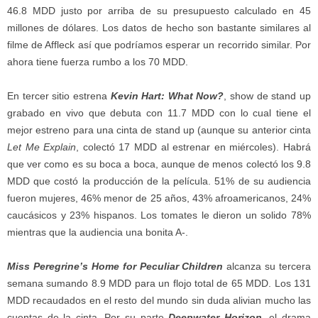
46.8 MDD justo por arriba de su presupuesto calculado en 45
millones de dólares. Los datos de hecho son bastante similares al
filme de Affleck así que podríamos esperar un recorrido similar. Por
ahora tiene fuerza rumbo a los 70 MDD.
En tercer sitio estrena
Kevin Hart: What Now?
, show de stand up
grabado en vivo que debuta con 11.7 MDD con lo cual tiene el
mejor estreno para una cinta de stand up (aunque su anterior cinta
Let Me Explain
, colectó 17 MDD al estrenar en miércoles). Habrá
que ver como es su boca a boca, aunque de menos colectó los 9.8
MDD que costó la producción de la película. 51% de su audiencia
fueron mujeres, 46% menor de 25 años, 43% afroamericanos, 24%
caucásicos y 23% hispanos. Los tomates le dieron un solido 78%
mientras que la audiencia una bonita A-.
Miss Peregrine’s Home for Peculiar Children
alcanza su tercera
semana sumando 8.9 MDD para un flojo total de 65 MDD. Los 131
MDD recaudados en el resto del mundo sin duda alivian mucho las
cuentas de la cinta. Por su parte
Deepwater Horizon
, el drama