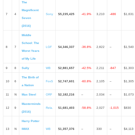
The
Magnificent
7
4
Sony
$5,235,425
-41.9%
3,210
-486
$1,631
Seven
(2016)
Middle
School: The
8
7
LGF
$4,346,337
-36.8%
2,822
–
$1,540
Worst Years
of My Life
9
8
Sully
WB
$2,881,657
-42.5%
2,211
-847
$1,303
The Birth of
10
6
FoxS
$2,747,601
-60.8%
2,105
–
$1,305
a Nation
11
N
Max Steel
ORF
$2,182,216
–
2,034
–
$1,073
Masterminds
12
9
Rela.
$1,681,403
-58.8%
2,027
-1,015
$830
(2016)
Harry Potter
13
N
IMAX
WB
$1,357,376
–
330
–
$4,113