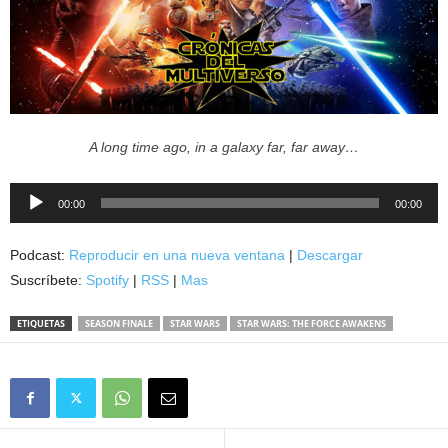
A long time ago, in a galaxy far, far away…
Reproductor
00:00
00:00
de
audio
Podcast:
Reproducir en una nueva ventana
|
Descargar
Suscríbete:
Spotify
|
RSS
|
Mas
ETIQUETAS
SEASON FINALE
STAR WARS
STAR WARS: THE FORCE AWAKENS