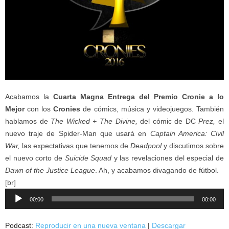
Acabamos la
Cuarta Magna Entrega del Premio Cronie a lo
Mejor
con los
Cronies
de cómics, música y videojuegos. También
hablamos de
The Wicked + The Divine,
del cómic de DC
Prez,
el
nuevo traje de Spider-Man que usará en
Captain America: Civil
War,
las expectativas que tenemos de
Deadpool
y discutimos sobre
el nuevo corto de
Suicide Squad
y las revelaciones del especial de
Dawn of the Justice League
. Ah, y acabamos divagando de fútbol.
[br]
Reproductor
00:00
00:00
de
audio
Podcast:
Reproducir en una nueva ventana
|
Descargar