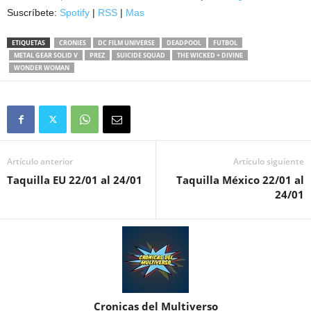
Suscríbete:
Spotify
|
RSS
|
Mas
ETIQUETAS
CRONIES
DC FILM UNIVERSE
DEADPOOL
FUTBOL
METAL GEAR SOLID V
PREZ
SUICIDE SQUAD
THE WICKED + DIVINE
WONDER WOMAN
Artículo anterior
Artículo siguiente
Taquilla EU 22/01 al 24/01
Taquilla México 22/01 al
24/01
Cronicas del Multiverso