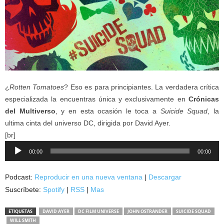
¿
Rotten Tomatoes
? Eso es para principiantes. La verdadera crítica
especializada la encuentras única y exclusivamente en
Crónicas
del Multiverso
, y en esta ocasión le toca a
Suicide Squad
, la
ultima cinta del universo DC, dirigida por David Ayer.
[br]
Reproductor
00:00
00:00
de
audio
Podcast:
Reproducir en una nueva ventana
|
Descargar
Suscríbete:
Spotify
|
RSS
|
Mas
ETIQUETAS
DAVID AYER
DC FILM UNIVERSE
JOHN OSTRANDER
SUICIDE SQUAD
WILL SMITH