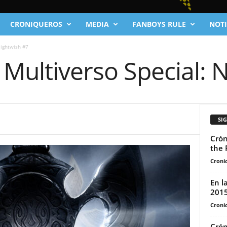
CRONIQUEROS
MEDIA
FANBOYS RULE
NOTI
Nightwish #7
 Multiverso Special: 
SI
Crón
the 
Cronic
En l
201
Cronic
Crón