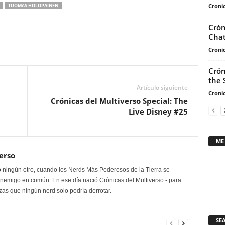
arriba/abajo
Cronic
TUOMAS HOLOPAINEN
para
aumentar
Crón
Chat
o
disminuir
Cronic
el
Crón
volumen.
the 
Artículo siguiente
Cronic
Crónicas del Multiverso Special: The
Live Disney #25
ME
erso
 ningún otro, cuando los Nerds Más Poderosos de la Tierra se
enemigo en común. En ese día nació Crónicas del Multiverso - para
as que ningún nerd solo podría derrotar.
SE