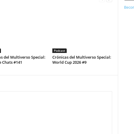
Becom
Podcast
s del Multiverso Special:
Crónicas del Multiverso Special:
e Chats #141
World Cup 2026 #9