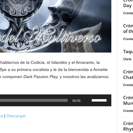
Day
Cronic
Crón
of t
Cronic
Taqu
Chris
ablarnos de la Codicia, el Islandés y el Amaranto, la
Bye a su primera vocalista y le da la bienvenida a Annette
Crón
Chat
que componen
Dark Passion Play,
y nosotros las analizamos.
Cronic
Crón
Utiliza
00:00
Murd
las
Cronic
teclas
na
|
Descargar
de
Crón
flecha
Rhy