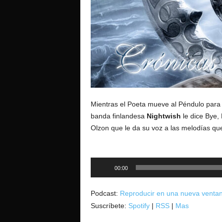
o
Mientras el Poeta mueve al Péndulo para h
banda finlandesa
Nightwish
le dice Bye, 
Olzon que le da su voz a las melodías 
Reproductor
00:00
de
audio
Podcast:
Reproducir en una nueva venta
Suscríbete:
Spotify
|
RSS
|
Mas