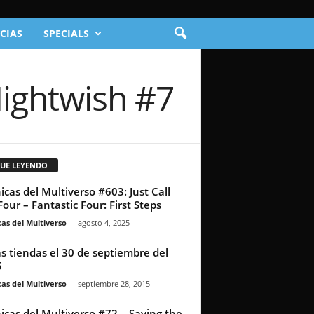
CIAS
SPECIALS
Nightwish #7
GUE LEYENDO
icas del Multiverso #603: Just Call
Four – Fantastic Four: First Steps
as del Multiverso
-
agosto 4, 2025
as tiendas el 30 de septiembre del
5
as del Multiverso
-
septiembre 28, 2015
icas del Multiverso #72 – Saving the