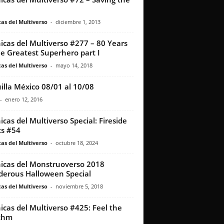
as del Multiverso
-
diciembre 1, 2013
icas del Multiverso #277 – 80 Years
he Greatest Superhero part I
as del Multiverso
-
mayo 14, 2018
illa México 08/01 al 10/08
-
enero 12, 2016
icas del Multiverso Special: Fireside
s #54
as del Multiverso
-
octubre 18, 2024
icas del Monstruoverso 2018
erous Halloween Special
as del Multiverso
-
noviembre 5, 2018
icas del Multiverso #425: Feel the
thm