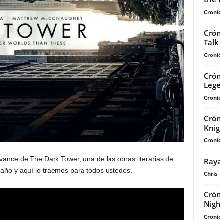
Cronic
Crón
Talk
Cronic
Crón
Lege
Cronic
Crón
Knig
Cronic
avance de The Dark Tower, una de las obras literarias de
Raya
 año y aquí lo traemos para todos ustedes.
Chris
Crón
Nigh
Cronic