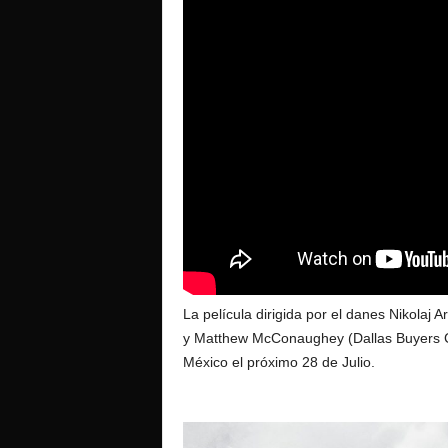
La película dirigida por el danes Nikolaj 
y Matthew McConaughey (Dallas Buyers Clu
México el próximo 28 de Julio.