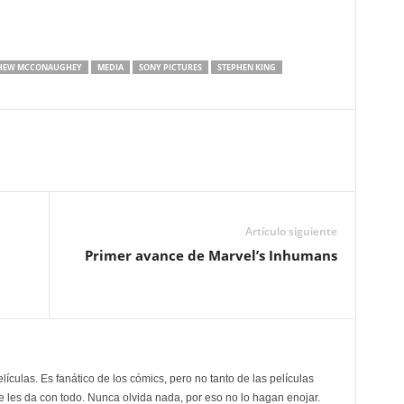
HEW MCCONAUGHEY
MEDIA
SONY PICTURES
STEPHEN KING
Artículo siguiente
Primer avance de Marvel’s Inhumans
elículas. Es fanático de los cómics, pero no tanto de las películas
e les da con todo. Nunca olvida nada, por eso no lo hagan enojar.