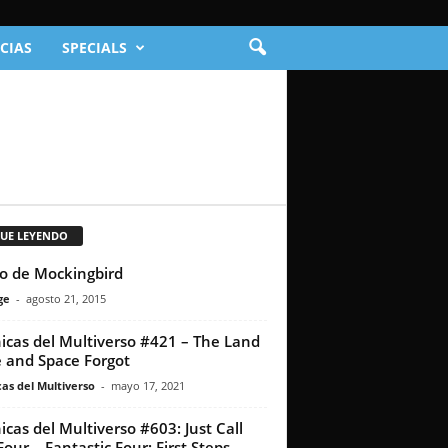
CIAS
SPECIALS
GUE LEYENDO
to de Mockingbird
ge
-
agosto 21, 2015
icas del Multiverso #421 – The Land
 and Space Forgot
as del Multiverso
-
mayo 17, 2021
icas del Multiverso #603: Just Call
Four – Fantastic Four: First Steps