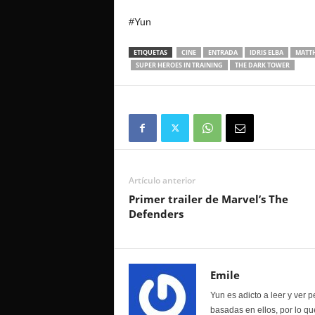
#Yun
ETIQUETAS
CINE
ENTRADA
IDRIS ELBA
MATT
SUPER HEROES IN TRAINING
THE DARK TOWER
Artículo anterior
Primer trailer de Marvel’s The
Defenders
Emile
Yun es adicto a leer y ver p
basadas en ellos, por lo qu