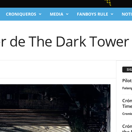
CRONIQUEROS
MEDIA
FANBOYS RULE
NOTI
er de The Dark Tower
SI
Pilo
Falan
Crón
Time
Cronic
Crón
the 