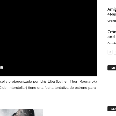
Amig
4Ne
Cronic
Crón
and 
Cronic
ME
Arcel y protagonizada por Idris Elba (Luther, Thor: Ragnarok)
b, Interstellar) tiene una fecha tentativa de estreno para
SE