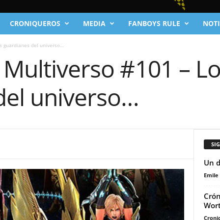
CRONIQUEROS
MEDIA
FANBOYS RULE
NOTI
os guardianes del universo…
 Multiverso #101 – L
del universo…
SI
Un d
Emile
Crón
Wort
Cronic