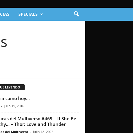
CIAS
SPECIALS
os
GUE LEYENDO
ía como hoy…
-
julio 19, 2016
icas del Multiverso #469 – If She Be
hy… – Thor: Love and Thunder
as del Multiverso
-
julio 18, 2022