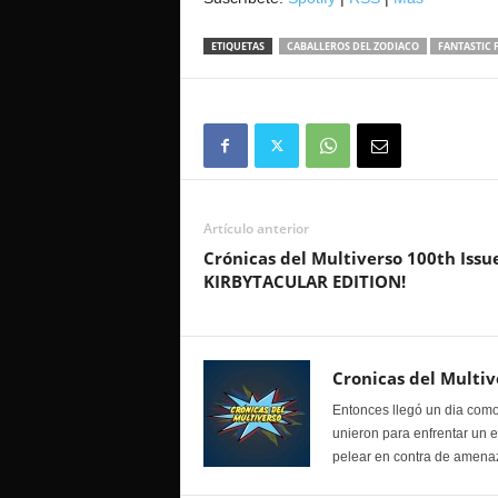
ETIQUETAS
CABALLEROS DEL ZODIACO
FANTASTIC 
Artículo anterior
Crónicas del Multiverso 100th Issu
KIRBYTACULAR EDITION!
Cronicas del Multiv
Entonces llegó un dia como
unieron para enfrentar un 
pelear en contra de amenaz