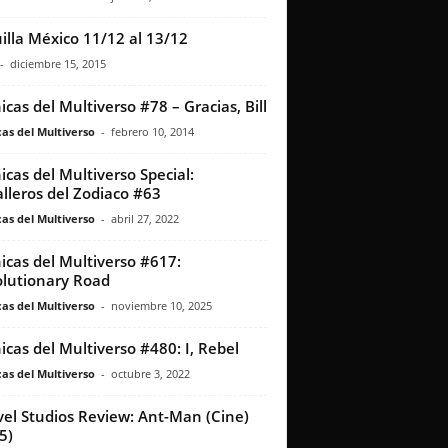
illa México 11/12 al 13/12
-
diciembre 15, 2015
icas del Multiverso #78 – Gracias, Bill
as del Multiverso
-
febrero 10, 2014
icas del Multiverso Special:
lleros del Zodiaco #63
as del Multiverso
-
abril 27, 2022
icas del Multiverso #617:
lutionary Road
as del Multiverso
-
noviembre 10, 2025
icas del Multiverso #480: I, Rebel
as del Multiverso
-
octubre 3, 2022
el Studios Review: Ant-Man (Cine)
5)