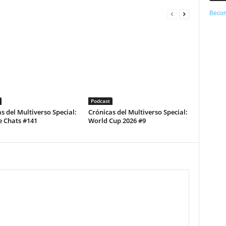
Becom
Podcast
s del Multiverso Special:
Crónicas del Multiverso Special:
e Chats #141
World Cup 2026 #9