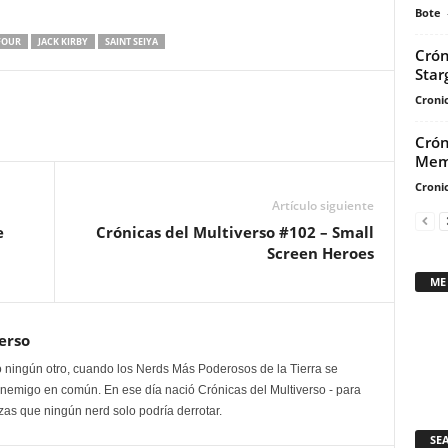
flecha
Bote
arriba/abajo
FOUR
JACK KIRBY
SAINT SEIYA
Crón
para
Star
aumentar
Cronic
o
disminuir
Crón
el
Mem
volumen.
Cronic
Artículo siguiente
e
Crónicas del Multiverso #102 – Small
Screen Heroes
ME
erso
 ningún otro, cuando los Nerds Más Poderosos de la Tierra se
enemigo en común. En ese día nació Crónicas del Multiverso - para
as que ningún nerd solo podría derrotar.
SE