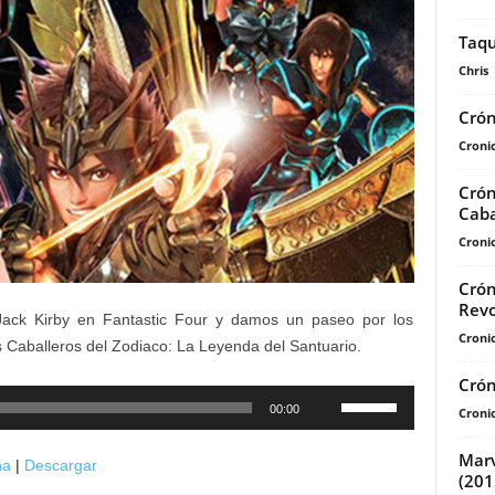
Taqu
Chris
Crón
Cronic
Crón
Caba
Cronic
Crón
Revo
ck Kirby en Fantastic Four y damos un paseo por los
Cronic
s Caballeros del Zodiaco: La Leyenda del Santuario.
Crón
Utiliza
00:00
Cronic
las
teclas
Marv
na
|
Descargar
de
(201