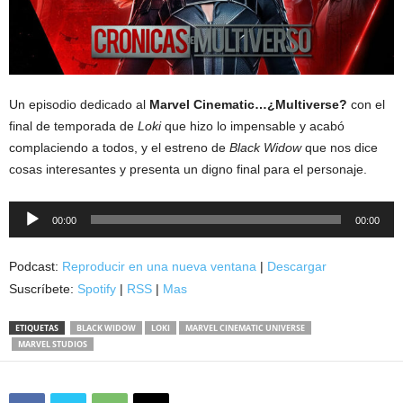
Un episodio dedicado al
Marvel Cinematic…¿Multiverse?
con el
final de temporada de
Loki
que hizo lo impensable y acabó
complaciendo a todos, y el estreno de
Black Widow
que nos dice
cosas interesantes y presenta un digno final para el personaje.
Reproductor
00:00
00:00
de
audio
Podcast:
Reproducir en una nueva ventana
|
Descargar
Suscríbete:
Spotify
|
RSS
|
Mas
ETIQUETAS
BLACK WIDOW
LOKI
MARVEL CINEMATIC UNIVERSE
MARVEL STUDIOS