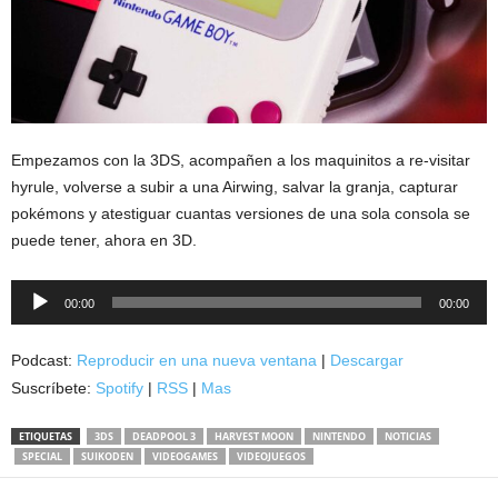
Empezamos con la 3DS, acompañen a los maquinitos a re-visitar
hyrule, volverse a subir a una Airwing, salvar la granja, capturar
pokémons y atestiguar cuantas versiones de una sola consola se
puede tener, ahora en 3D.
Reproductor
00:00
00:00
de
audio
Podcast:
Reproducir en una nueva ventana
|
Descargar
Suscríbete:
Spotify
|
RSS
|
Mas
ETIQUETAS
3DS
DEADPOOL 3
HARVEST MOON
NINTENDO
NOTICIAS
SPECIAL
SUIKODEN
VIDEOGAMES
VIDEOJUEGOS