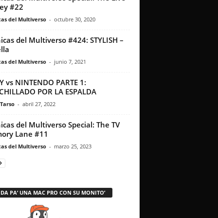
ey #22
as del Multiverso
-
octubre 30, 2020
icas del Multiverso #424: STYLISH –
lla
as del Multiverso
-
junio 7, 2021
Y vs NINTENDO PARTE 1:
CHILLADO POR LA ESPALDA
 Tarso
-
abril 27, 2022
icas del Multiverso Special: The TV
ory Lane #11
as del Multiverso
-
marzo 25, 2023
 DA PA’ UNA MAC PRO CON SU MONITO’