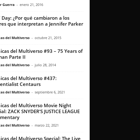
r Guerra
-
enero 21, 2016
 Day: ¿Por qué cambiaron a los
res que interpretan a Jennifer Parker
as del Multiverso
-
octubre 21, 2015
icas del Multiverso #93 – 75 Years of
an Parte II
as del Multiverso
-
julio 28, 2014
icas del Multiverso #437:
tentialist Centaurs
as del Multiverso
-
septiembre 6, 2021
icas del Multiverso Movie Night
ial: ZACK SNYDER’S JUSTICE LEAGUE
mentary
as del Multiverso
-
marzo 22, 2021
icas del Multiverso Special: The Live