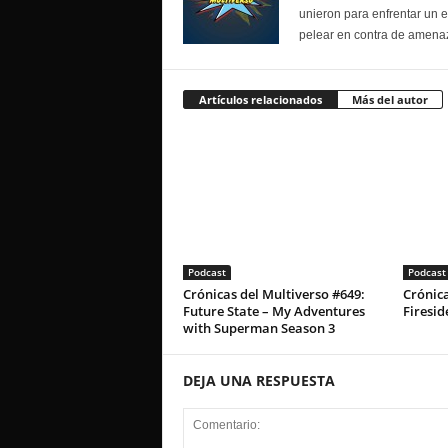
unieron para enfrentar un 
pelear en contra de amenaz
Artículos relacionados
Más del autor
Podcast
Podcast
Crónicas del Multiverso #649:
Crónica
Future State – My Adventures
Firesid
with Superman Season 3
DEJA UNA RESPUESTA