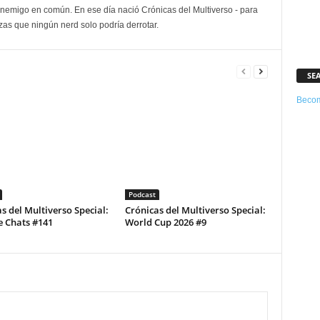
enemigo en común. En ese día nació Crónicas del Multiverso - para
as que ningún nerd solo podría derrotar.
SE
Becom
Podcast
s del Multiverso Special:
Crónicas del Multiverso Special:
e Chats #141
World Cup 2026 #9