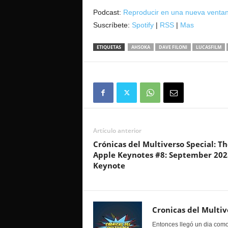
audio
Podcast:
Reproducir en una nueva venta
Suscríbete:
Spotify
|
RSS
|
Mas
ETIQUETAS
AHSOKA
DAVE FILONI
LUCASFILM
Artículo anterior
Crónicas del Multiverso Special: Th
Apple Keynotes #8: September 202
Keynote
Cronicas del Multiv
Entonces llegó un dia como