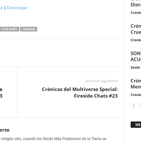
teclas
Disn
na
|
Descargar
de
Cronic
flecha
Crón
arriba/abajo
STAR WARS
THRAWN
Crue
para
Cronic
aumentar
o
SON
disminuir
ACU
el
Saulo
volumen.
Crón
Artículo siguiente
Mem
e
Crónicas del Multiverso Special:
Cronic
3
Fireside Chats #23
ME
erso
 ningún otro, cuando los Nerds Más Poderosos de la Tierra se