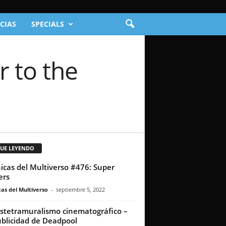
CIAS
SPECIALS
r to the
GUE LEYENDO
icas del Multiverso #476: Super
ers
as del Multiverso
-
septiembre 5, 2022
stetramuralismo cinematográfico –
ublicidad de Deadpool