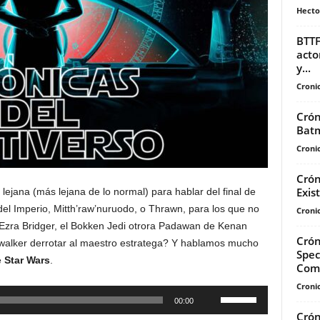
Hecto
BTTF
acto
y...
Cronic
Crón
Batm
Cronic
Crón
Exis
ejana (más lejana de lo normal) para hablar del final de
del Imperio, Mitth’raw’nuruodo, o Thrawn, para los que no
Cronic
e Ezra Bridger, el Bokken Jedi otrora Padawan de Kenan
Crón
ywalker derrotar al maestro estratega? Y hablamos mucho
Spec
e
Star Wars
.
Com
Cronic
Utiliza
00:00
las
Crón