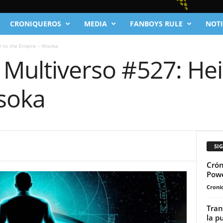
CRONIQUEROS
MEDIA
FANBOYS RULE
NOTI
r to the Empire – Ahsoka
 Multiverso #527: Hei
soka
SI
Crón
Pow
Cronic
Tran
la p