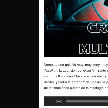
o
Vamos a una galaxia muy, muy, muy, muy l
Ahsoka
y la aparición del Gran Almirante 
son muy fluidos en Chiss; y el rescate d
Jarrus. ¿Podrá la aprendiz de Anakin Sk
de los mas finos puntos de la mitología d
Reproductor
00:00
de