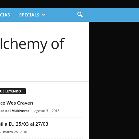
CIAS
SPECIALS
Alchemy of
GUE LEYENDO
ece Wes Craven
as del Multiverso
-
agosto 31, 2015
illa EU 25/03 al 27/03
-
marzo 28, 2016