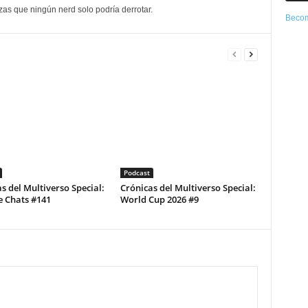
as que ningún nerd solo podría derrotar.
Becom
Podcast
s del Multiverso Special:
Crónicas del Multiverso Special:
e Chats #141
World Cup 2026 #9