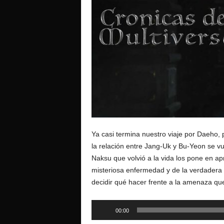
o
Ya casi termina nuestro viaje por Daeho,
la relación entre Jang-Uk y Bu-Yeon se v
Naksu que volvió a la vida los pone en apr
misteriosa enfermedad y de la verdadera
decidir qué hacer frente a la amenaza qu
Reproductor
00:00
de