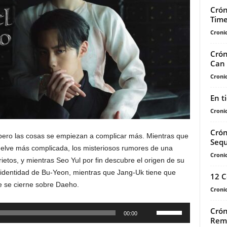
Crón
Tim
Cronic
Crón
Can
Cronic
En t
Cronic
Crón
 pero las cosas se empiezan a complicar más. Mientras que
Sequ
uelve más complicada, los misteriosos rumores de una
Cronic
ietos, y mientras Seo Yul por fin descubre el origen de su
 identidad de Bu-Yeon, mientras que Jang-Uk tiene que
12 C
e se cierne sobre Daeho.
Cronic
Utiliza
Crón
00:00
Rem
las