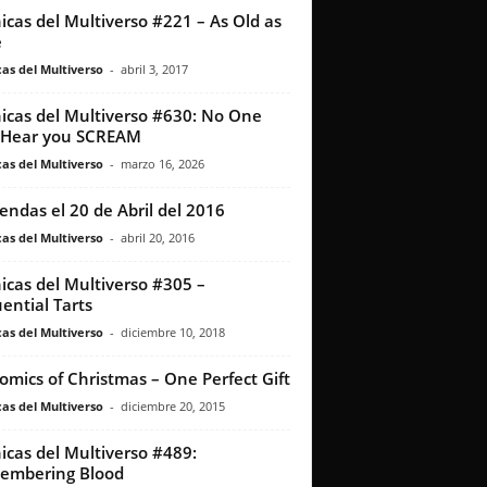
icas del Multiverso #221 – As Old as
e
as del Multiverso
-
abril 3, 2017
icas del Multiverso #630: No One
 Hear you SCREAM
as del Multiverso
-
marzo 16, 2026
iendas el 20 de Abril del 2016
as del Multiverso
-
abril 20, 2016
icas del Multiverso #305 –
ential Tarts
as del Multiverso
-
diciembre 10, 2018
omics of Christmas – One Perfect Gift
as del Multiverso
-
diciembre 20, 2015
icas del Multiverso #489:
embering Blood