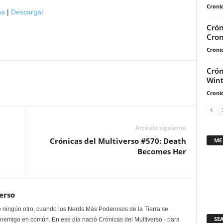
teclas
Cronic
na
|
Descargar
de
Crón
flecha
Cron
arriba/abajo
Cronic
para
aumentar
Crón
o
Wint
disminuir
Cronic
el
volumen.
Artículo siguiente
Crónicas del Multiverso #570: Death
ME
Becomes Her
erso
 ningún otro, cuando los Nerds Más Poderosos de la Tierra se
SE
enemigo en común. En ese día nació Crónicas del Multiverso - para