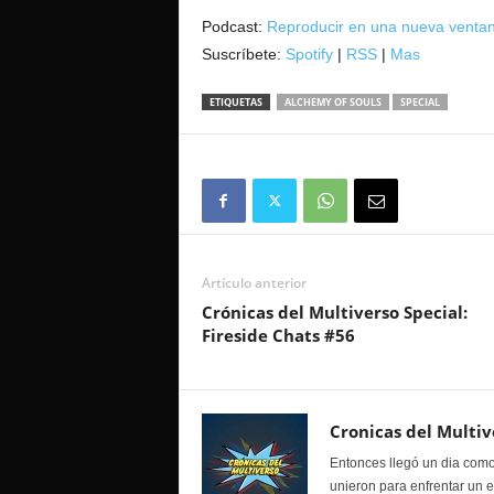
audio
Podcast:
Reproducir en una nueva venta
Suscríbete:
Spotify
|
RSS
|
Mas
ETIQUETAS
ALCHEMY OF SOULS
SPECIAL
Artículo anterior
Crónicas del Multiverso Special:
Fireside Chats #56
Cronicas del Multiv
Entonces llegó un dia como
unieron para enfrentar un 