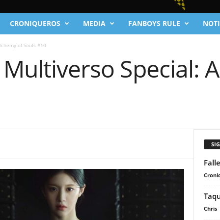
CRONIQUEROS
MEDIA
FANBOYS RULE
NOTI
Alchemy of Souls #10
 Multiverso Special: 
SI
Fall
Cronic
Taqu
Chris