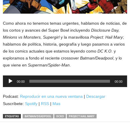
Como ahora no tenemos temas urgentes, hablamos de noticias, de
los cortos y avances del Super Bowl incluyendo
Disclosure Day,
Minions vs Monsters, Supergirl
y la maravillosa
Project: Hail Mary
;
hablamos de política, historia, geografía y luego pasamos a varios
de los comics actuales que estamos leyendo como
DC K.O.
y
exploramos a fondo el reciente crossover
Batman/Deadpool
, y lo
que viene en
Superman/Spider-Man
.
Reproductor
00:00
00:00
de
audio
Podcast:
Reproducir en una nueva ventana
|
Descargar
Suscríbete:
Spotify
|
RSS
|
Mas
ETIQUETAS
BATMAN/DEADPOOL
DCKO
PROJECT HAIL MARY