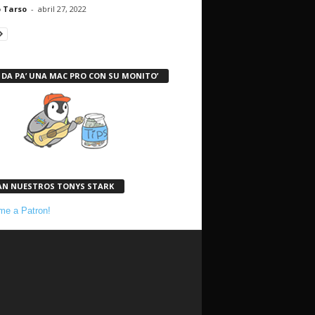
 Tarso
-
abril 27, 2022
 DA PA’ UNA MAC PRO CON SU MONITO’
AN NUESTROS TONYS STARK
e a Patron!