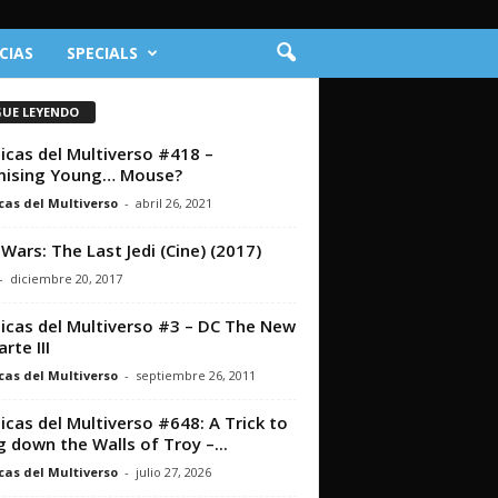
CIAS
SPECIALS
GUE LEYENDO
icas del Multiverso #418 –
mising Young… Mouse?
cas del Multiverso
-
abril 26, 2021
 Wars: The Last Jedi (Cine) (2017)
-
diciembre 20, 2017
icas del Multiverso #3 – DC The New
rte III
cas del Multiverso
-
septiembre 26, 2011
icas del Multiverso #648: A Trick to
g down the Walls of Troy –...
cas del Multiverso
-
julio 27, 2026