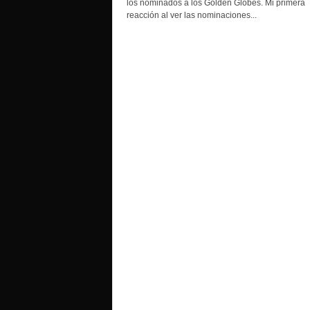
los nominados a los Golden Globes. Mi primera
o
reacción al ver las nominaciones...