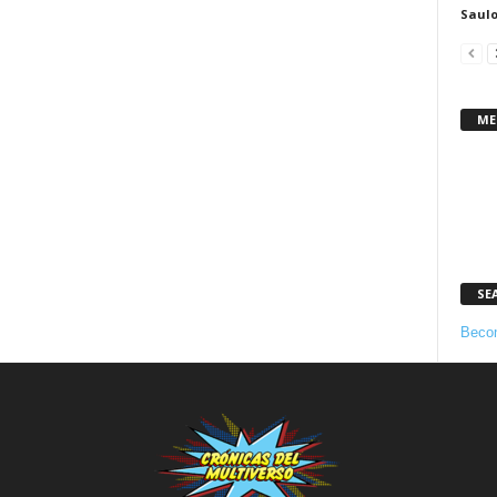
Saulo
ME
SE
Becom