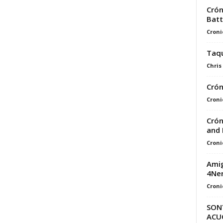
Crón
Batt
Croni
Taqu
Chris
Crón
Croni
Crón
and 
Croni
Amig
4Ne
Croni
SONY
ACU