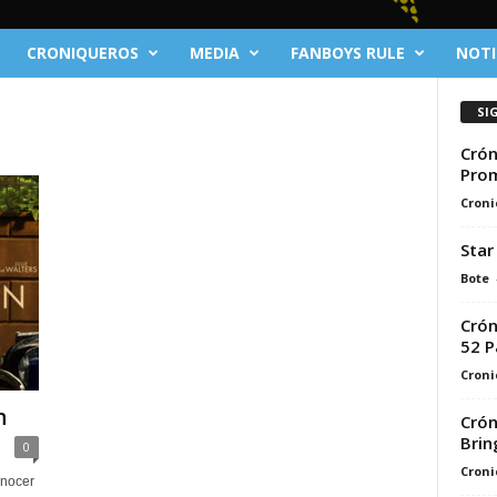
CRONIQUEROS
MEDIA
FANBOYS RULE
NOTI
SI
Crón
Pro
Croni
Star
Bote
Crón
52 Pa
Croni
n
Crón
Brin
0
Croni
onocer