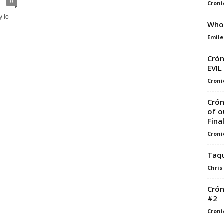
0
Croni
y lo
Who’
Emile
Crón
EVI
Croni
Crón
of o
Final
Croni
Taqu
Chris
Crón
#2
Croni