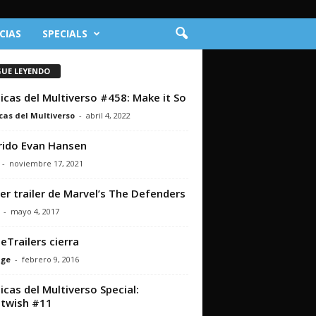
CIAS
SPECIALS
GUE LEYENDO
icas del Multiverso #458: Make it So
cas del Multiverso
-
abril 4, 2022
ido Evan Hansen
-
noviembre 17, 2021
er trailer de Marvel’s The Defenders
-
mayo 4, 2017
Trailers cierra
nge
-
febrero 9, 2016
icas del Multiverso Special:
twish #11