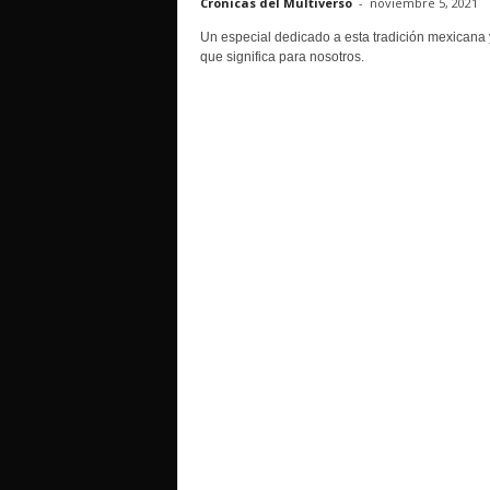
Cronicas del Multiverso
-
noviembre 5, 2021
o
Un especial dedicado a esta tradición mexicana 
que significa para nosotros.