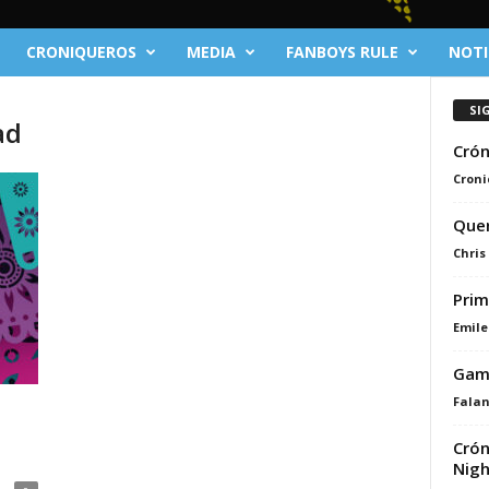
CRONIQUEROS
MEDIA
FANBOYS RULE
NOTI
SI
ad
Crón
Croni
Quer
Chris
Prim
Emile
Game
Fala
Crón
Nigh