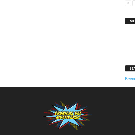
ME
SE
Becom