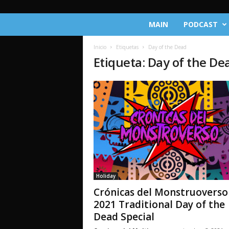
C
MAIN
PODCAST
r
ó
Inicio
Etiquetas
Day of the Dead
n
Etiqueta: Day of the De
i
c
a
s
d
e
l
M
u
l
t
Holiday
i
Crónicas del Monstruoverso
v
e
2021 Traditional Day of the
r
Dead Special
s