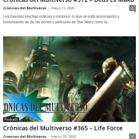
Cronicas del Multiverso
-
mayo 11, 2020
0
Les traemos muchas noticias y rumores: lo que se está anunciando y
rumoreando de de las series y películas de Star Wars como la...
Podcast
Crónicas del Multiverso #365 – Life Force
Cronicas del Multiverso
-
marzo 23, 2020
0