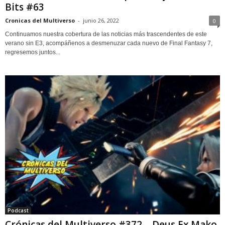
Bits #63
Cronicas del Multiverso
-
junio 26, 2022
0
Continuamos nuestra cobertura de las noticias más trascendentes de este
verano sin E3, acompáñenos a desmenuzar cada nuevo de Final Fantasy 7,
regresemos juntos...
Podcast
Crónicas del Multiverso #372 – Deus Ex Mako