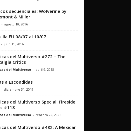
icos secuenciales: Wolverine by
emont & Miller
-
agosto 10, 2016
illa EU 08/07 al 10/07
-
julio 11, 2016
icas del Multiverso #272 – The
algia Critics
cas del Multiverso
-
abril 9, 2018
as a Escondidas
-
diciembre 31, 2019
icas del Multiverso Special: Fireside
ts #118
cas del Multiverso
-
febrero 22, 2026
icas del Multiverso #482: A Mexican