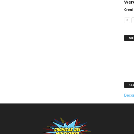
Were
Croni
ME
SE
Becom