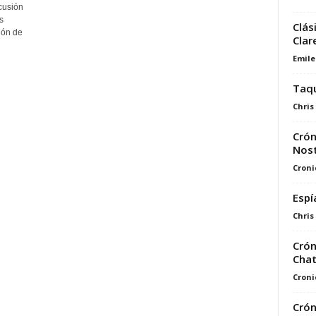
cusión
s
Clás
ión de
Clar
Emile
Taqu
Chris
Crón
Nost
Croni
Espí
Chris
Crón
Cha
Croni
Crón