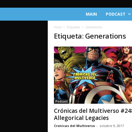
C
MAIN
PODCAST
r
ó
Inicio
Etiquetas
Generations
n
Etiqueta: Generations
i
c
a
s
d
e
l
M
u
l
t
Podcast
i
Crónicas del Multiverso #24
v
e
Allegorical Legacies
r
Cronicas del Multiverso
-
octubre 9, 2017
s