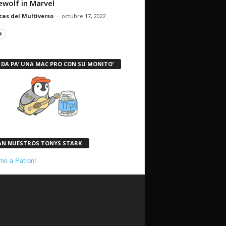
wolf in Marvel
cas del Multiverso
-
octubre 17, 2022
 DA PA’ UNA MAC PRO CON SU MONITO’
AN NUESTROS TONYS STARK
e a Patron!