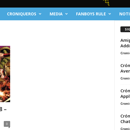
CRONIQUEROS
MEDIA
FANBOYS RULE
NOTI
SI
Amig
Addi
Croni
Crón
Aven
Croni
Crón
Appl
Croni
8 –
Crón
Chat
0
Croni