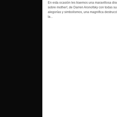
o
En esta ocasión les traemos una maravillosa dis
sobre mother!, de Darren Aronofsky con todas su
alegorías y simbolismos, una magnifica destrucc
la...