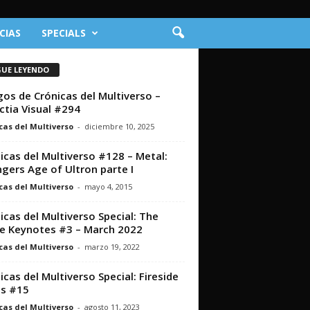
CIAS
SPECIALS
GUE LEYENDO
os de Crónicas del Multiverso –
ctia Visual #294
cas del Multiverso
-
diciembre 10, 2025
icas del Multiverso #128 – Metal:
gers Age of Ultron parte I
cas del Multiverso
-
mayo 4, 2015
icas del Multiverso Special: The
e Keynotes #3 – March 2022
cas del Multiverso
-
marzo 19, 2022
icas del Multiverso Special: Fireside
s #15
cas del Multiverso
-
agosto 11, 2023