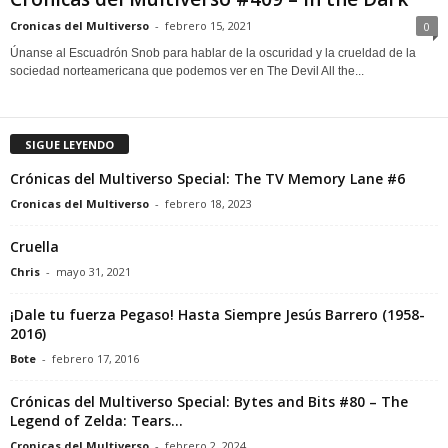
Cronicas del Multiverso
-
febrero 15, 2021
0
Únanse al Escuadrón Snob para hablar de la oscuridad y la crueldad de la
sociedad norteamericana que podemos ver en The Devil All the...
SIGUE LEYENDO
Crónicas del Multiverso Special: The TV Memory Lane #6
Cronicas del Multiverso
-
febrero 18, 2023
Cruella
Chris
-
mayo 31, 2021
¡Dale tu fuerza Pegaso! Hasta Siempre Jesús Barrero (1958-
2016)
Bote
-
febrero 17, 2016
Crónicas del Multiverso Special: Bytes and Bits #80 – The
Legend of Zelda: Tears...
Cronicas del Multiverso
-
febrero 2, 2024