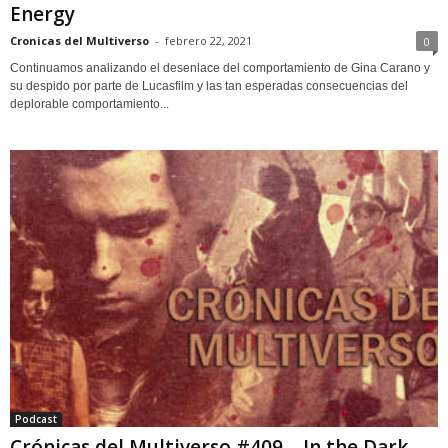
Energy
Cronicas del Multiverso
-
febrero 22, 2021
0
Continuamos analizando el desenlace del comportamiento de Gina Carano y
su despido por parte de Lucasfilm y las tan esperadas consecuencias del
deplorable comportamiento...
Podcast
Crónicas del Multiverso #409 – In the Dark