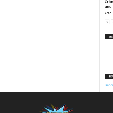
Crón
and 
Croni
ME
SE
Becom