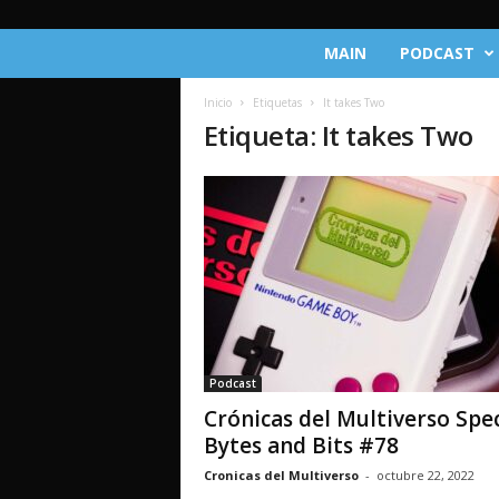
C
MAIN
PODCAST
r
ó
Inicio
Etiquetas
It takes Two
n
Etiqueta: It takes Two
i
c
a
s
d
e
l
M
u
l
t
Podcast
i
Crónicas del Multiverso Spec
v
e
Bytes and Bits #78
r
Cronicas del Multiverso
-
octubre 22, 2022
s