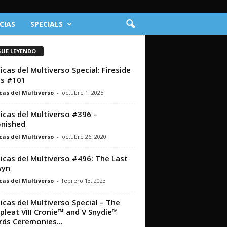
CIAS
SPECIALS
GUE LEYENDO
icas del Multiverso Special: Fireside
ts #101
cas del Multiverso
-
octubre 1, 2025
icas del Multiverso #396 –
nished
cas del Multiverso
-
octubre 26, 2020
icas del Multiverso #496: The Last
wyn
cas del Multiverso
-
febrero 13, 2023
icas del Multiverso Special – The
leat VIII Cronie™ and V Snydie™
ds Ceremonies...