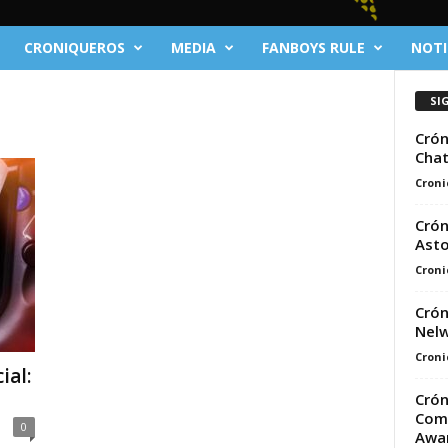
CRONIQUEROS
MEDIA
FANBOYS RULE
NOTI
SI
Crón
Cha
Croni
Crón
Asto
Croni
Crón
Nel
Croni
ial:
Crón
Comp
0
Awar