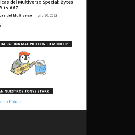
icas del Multiverso Special: Bytes
Bits #67
cas del Multiverso
-
julio 30, 2022
 DA PA’ UNA MAC PRO CON SU MONITO’
AN NUESTROS TONYS STARK
e a Patron!