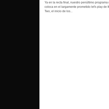
o
Ya en la recta final, nuestro penúltimo programa
coloca en el largamente prometido let's play de I
Two, el inicio de los...