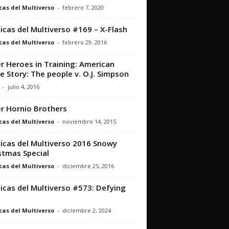
cas del Multiverso
-
febrero 7, 2020
icas del Multiverso #169 – X-Flash
cas del Multiverso
-
febrero 29, 2016
r Heroes in Training: American
e Story: The people v. O.J. Simpson
-
julio 4, 2016
r Hornio Brothers
cas del Multiverso
-
noviembre 14, 2015
icas del Multiverso 2016 Snowy
stmas Special
cas del Multiverso
-
diciembre 25, 2016
icas del Multiverso #573: Defying
cas del Multiverso
-
diciembre 2, 2024