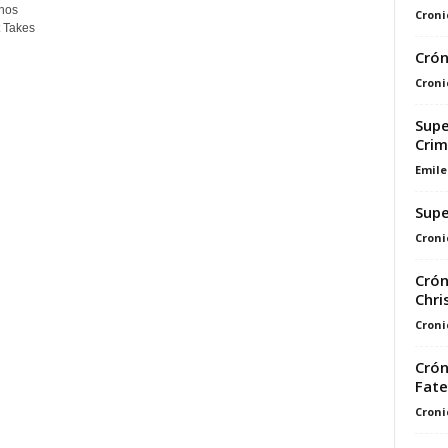
 nos
Croni
t Takes
Crón
Croni
Supe
Crim
Emile
Supe
Croni
Crón
Chri
Croni
Crón
Fate
Croni