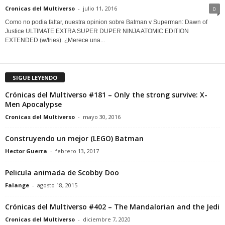
Cronicas del Multiverso
-
julio 11, 2016
0
Como no podia faltar, nuestra opinion sobre Batman v Superman: Dawn of
Justice ULTIMATE EXTRA SUPER DUPER NINJA ATOMIC EDITION
EXTENDED (w/fries). ¿Merece una...
SIGUE LEYENDO
Crónicas del Multiverso #181 – Only the strong survive: X-
Men Apocalypse
Cronicas del Multiverso
-
mayo 30, 2016
Construyendo un mejor (LEGO) Batman
Hector Guerra
-
febrero 13, 2017
Pelicula animada de Scobby Doo
Falange
-
agosto 18, 2015
Crónicas del Multiverso #402 – The Mandalorian and the Jedi
Cronicas del Multiverso
-
diciembre 7, 2020