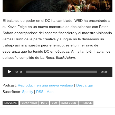
El balance de poder en el DC ha cambiado: WBD ha encontrado a
su Kevin Feige en un nuevo monstruo de dos cabezas con Peter
Safran encargándose del aspecto financiero y el maestro visionario
James Gunn de la parte creativa y aunque no le deseamos un
trabajo así ni a nuestro peor enemigo, es el primer rayo de
esperanza que ha tenido DC en décadas. Ah, y también hablamos
del sueño cumplido de La Roca:
Black Adam
.
Reproductor
00:00
00:00
de
audio
Podcast:
Reproducir en una nueva ventana
|
Descargar
Suscríbete:
Spotify
|
RSS
|
Mas
ETIQUETAS
BLACK ADAM
DCFU
DCU
JAMES GUNN
THE ROCK