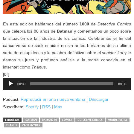
En esta edición hablamos del número
1000
de
Detective Comics
que celebra los 80 años de
Batman
y comentamos un poco sobre
la situación de la industria de los cómics. Celebramos el fin del
cancerverso de sack snaider no sin antes burlarnos de su ultima
sarta de estupideces y la palabra definitiva sobre el
snaider kut
y le
damos su justo y profundo análisis a la teoría conocida en el
interntet como
Thanus
.
[br]
Reproductor
00:00
00:00
de
audio
Podcast:
Reproducir en una nueva ventana
|
Descargar
Suscríbete:
Spotify
|
RSS
|
Mas
ETIQUETAS
BATMAN
BATMAN 80
CÓMICS
DETECTIVE COMICS
MURDERVERSE
THANUS
ZACK SNYDER