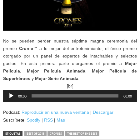
No se pueden perder nuestra séptima magna ceremonia del
premio
Cronie™
a lo mejor del entretenimiento, el único premio
otorgado por un panel de expertos de intachables y selectos
gustos. En esta primera parte otorgamos el premio a
Mejor
Película
,
Mejor Película
Animada,
Mejor Película de
Superhéroes
y
Mejor Serie Animada
.
[br]
Reproductor
00:00
00:00
de
audio
Podcast:
Reproducir en una nueva ventana
|
Descargar
Suscríbete:
Spotify
|
RSS
|
Mas
ETIQUETAS
BEST OF 2018
CRONIES
THE BEST OF THE BEST