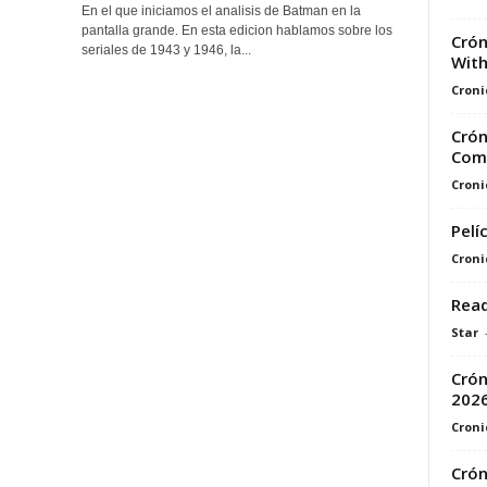
En el que iniciamos el analisis de Batman en la
pantalla grande. En esta edicion hablamos sobre los
Crón
seriales de 1943 y 1946, la...
With
Croni
Crón
Comi
Croni
Pelí
Croni
Read
Star
Crón
202
Croni
Crón