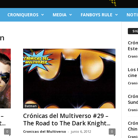
CRONIQUEROS
MEDIA
FANBOYS RULE
NOTI
SI
on
Crón
Este
Croni
Los 
cine
Croni
Crón
Sund
Batman
Croni
 –
Crónicas del Multiverso #29 –
..
The Road to The Dark Knight...
Crón
Chin
0
Cronicas del Multiverso
-
junio 6, 2012
0
Croni