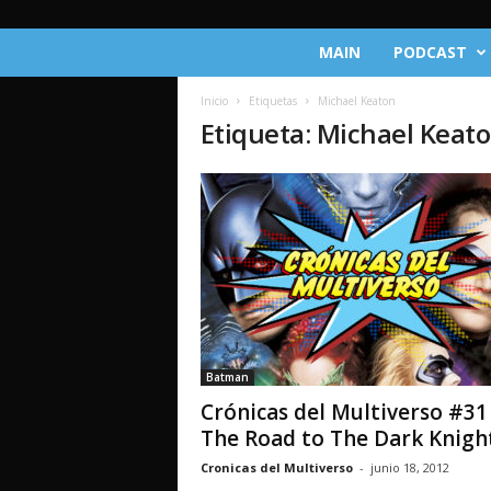
C
MAIN
PODCAST
r
ó
Inicio
Etiquetas
Michael Keaton
n
Etiqueta: Michael Keat
i
c
a
s
d
e
l
M
u
l
t
Batman
i
Crónicas del Multiverso #31
v
e
The Road to The Dark Knight.
r
Cronicas del Multiverso
-
junio 18, 2012
s