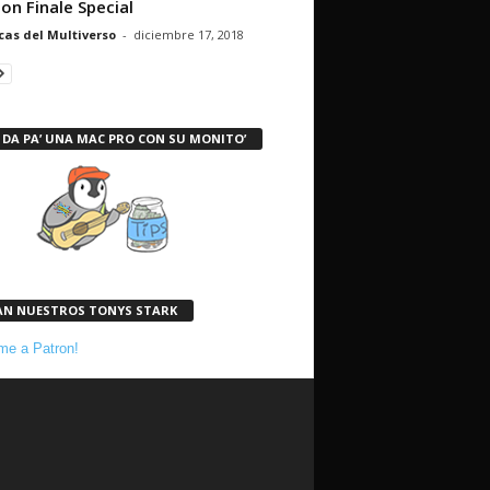
on Finale Special
cas del Multiverso
-
diciembre 17, 2018
 DA PA’ UNA MAC PRO CON SU MONITO’
AN NUESTROS TONYS STARK
e a Patron!