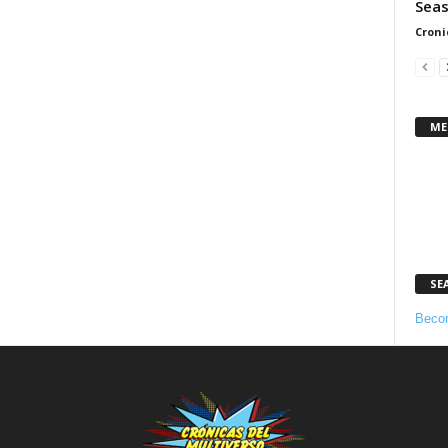
Seas
Croni
ME
SE
Becom