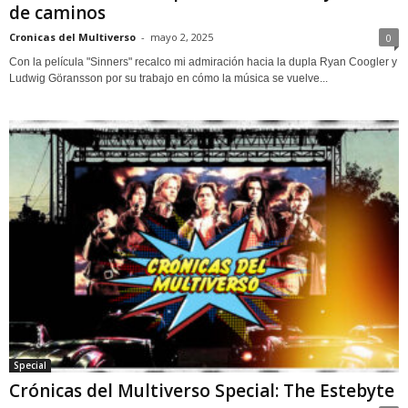
de caminos
Cronicas del Multiverso
-
mayo 2, 2025
0
Con la película "Sinners" recalco mi admiración hacia la dupla Ryan Coogler y
Ludwig Göransson por su trabajo en cómo la música se vuelve...
Special
Crónicas del Multiverso Special: The Estebyte