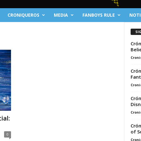
CRONIQUEROS
MEDIA
FANBOYS RULE
NOTI
SI
Crón
Beli
Croni
Crón
Fant
Croni
Crón
Disn
Croni
ial:
Crón
of S
0
Croni