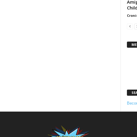
Amig
Chil
Croni
ME
SE
Becom