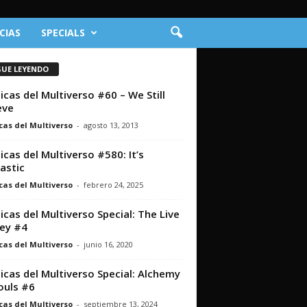
CIAS
SPECIALS
GUE LEYENDO
icas del Multiverso #60 – We Still
eve
cas del Multiverso
-
agosto 13, 2013
icas del Multiverso #580: It’s
astic
cas del Multiverso
-
febrero 24, 2025
icas del Multiverso Special: The Live
ey #4
cas del Multiverso
-
junio 16, 2020
icas del Multiverso Special: Alchemy
ouls #6
cas del Multiverso
-
septiembre 13, 2024