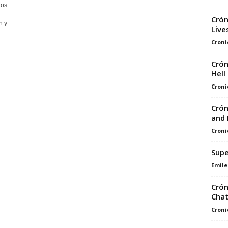
los
Crón
h y
Live
Croni
Crón
Hell
Croni
Crón
and 
Croni
Supe
Emile
Crón
Cha
Croni