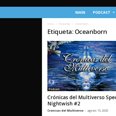
C
MAIN
PODCAST
r
ó
Inicio
Etiquetas
Oceanborn
n
Etiqueta: Oceanborn
i
c
a
s
d
e
l
M
u
l
t
Podcast
i
Crónicas del Multiverso Spec
v
e
Nightwish #2
r
Cronicas del Multiverso
-
agosto 15, 2020
s