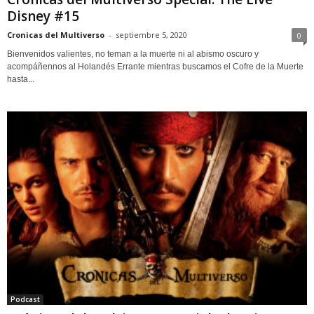
Disney #15
Cronicas del Multiverso
-
septiembre 5, 2020
0
Bienvenidos valientes, no teman a la muerte ni al abismo oscuro y
acompáñennos al Holandés Errante mientras buscamos el Cofre de la Muerte
hasta...
Podcast