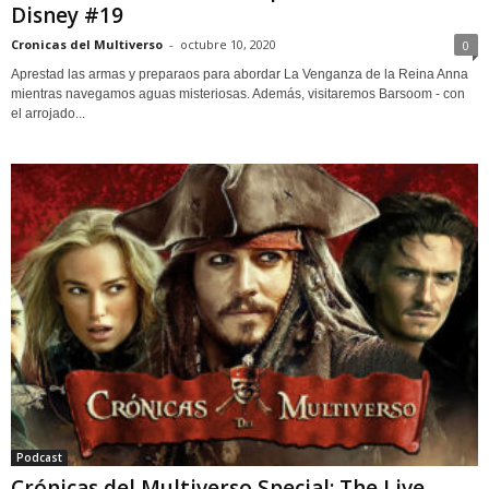
Disney #19
Cronicas del Multiverso
-
octubre 10, 2020
0
Aprestad las armas y preparaos para abordar La Venganza de la Reina Anna
mientras navegamos aguas misteriosas. Además, visitaremos Barsoom - con
el arrojado...
Podcast
Crónicas del Multiverso Special: The Live