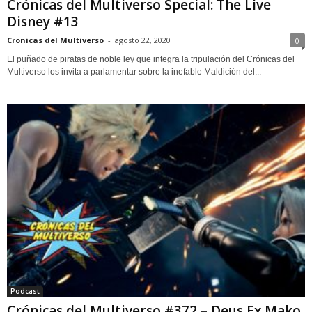
Crónicas del Multiverso Special: The Live
Disney #13
Cronicas del Multiverso
-
agosto 22, 2020
0
El puñado de piratas de noble ley que integra la tripulación del Crónicas del
Multiverso los invita a parlamentar sobre la inefable Maldición del...
Podcast
Crónicas del Multiverso #372 – Deus Ex Mako