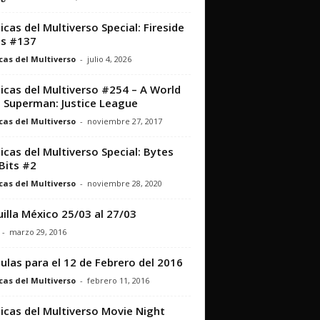
icas del Multiverso Special: Fireside
ts #137
cas del Multiverso
-
julio 4, 2026
icas del Multiverso #254 – A World
 Superman: Justice League
cas del Multiverso
-
noviembre 27, 2017
icas del Multiverso Special: Bytes
Bits #2
cas del Multiverso
-
noviembre 28, 2020
illa México 25/03 al 27/03
-
marzo 29, 2016
culas para el 12 de Febrero del 2016
cas del Multiverso
-
febrero 11, 2016
icas del Multiverso Movie Night