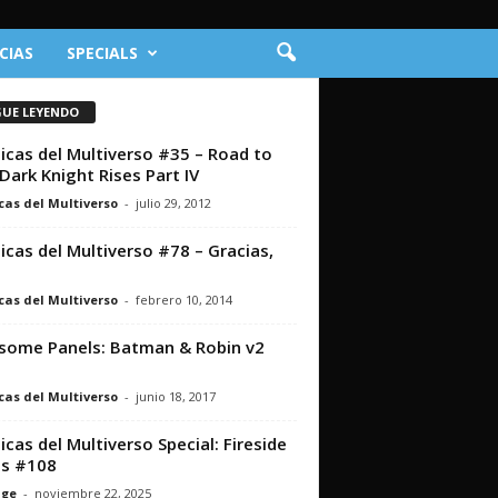
CIAS
SPECIALS
GUE LEYENDO
icas del Multiverso #35 – Road to
Dark Knight Rises Part IV
cas del Multiverso
-
julio 29, 2012
icas del Multiverso #78 – Gracias,
cas del Multiverso
-
febrero 10, 2014
ome Panels: Batman & Robin v2
cas del Multiverso
-
junio 18, 2017
icas del Multiverso Special: Fireside
ts #108
nge
-
noviembre 22, 2025