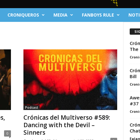
CRONIQUEROS
MEDIA
FANBOYS RULE
NOTI
SI
Crón
The 
Croni
Crón
Bill
Croni
Awes
#37
Podcast
Croni
s,
Crónicas del Multiverso #589:
Dancing with the Devil –
Crón
Cha
Sinners
0
Fala