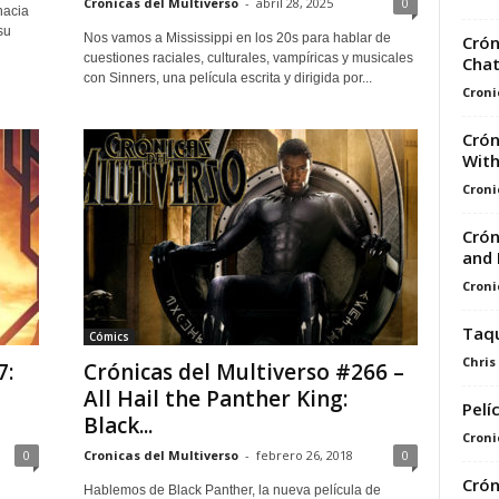
Cronicas del Multiverso
-
abril 28, 2025
0
hacia
su
Nos vamos a Mississippi en los 20s para hablar de
Crón
cuestiones raciales, culturales, vampíricas y musicales
Cha
con Sinners, una película escrita y dirigida por...
Croni
Crón
With
Croni
Crón
and 
Croni
Taqu
Cómics
Chris
7:
Crónicas del Multiverso #266 –
All Hail the Panther King:
Pelí
Black...
Croni
0
Cronicas del Multiverso
-
febrero 26, 2018
0
Crón
Hablemos de Black Panther, la nueva película de