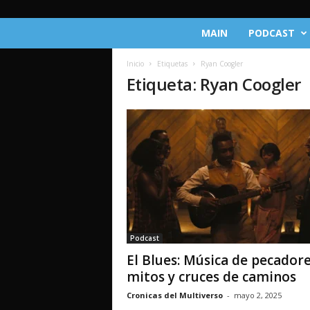
C
MAIN
PODCAST
r
ó
Inicio
Etiquetas
Ryan Coogler
n
Etiqueta: Ryan Coogler
i
c
a
s
d
e
l
M
u
l
t
Podcast
i
El Blues: Música de pecadore
v
e
mitos y cruces de caminos
r
Cronicas del Multiverso
-
mayo 2, 2025
s