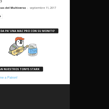
t?
cas del Multiverso
-
septiembre 11, 2017
 DA PA’ UNA MAC PRO CON SU MONITO’
AN NUESTROS TONYS STARK
e a Patron!