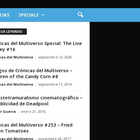
CIAS
SPECIALS
GUE LEYENDO
icas del Multiverso Special: The Live
ey #16
cas del Multiverso
-
septiembre 12, 2020
os de Crónicas del Multiverso –
dren of the Candy Corn #8
cas del Multiverso
-
septiembre 11, 2016
stetramuralismo cinematográfico –
ublicidad de Deadpool
r Guerra
-
enero 21, 2016
icas del Multiverso #253 – Fried
en Tomatoes
cas del Multiverso
-
noviembre 20, 2017