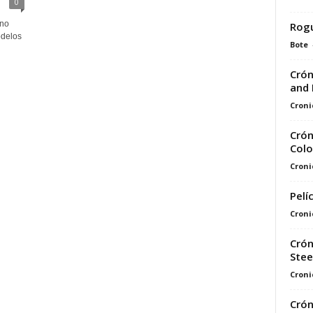
0
ino
Rogu
odelos
Bote
Crón
and 
Croni
Crón
Colo
Croni
Pelí
Croni
Crón
Stee
Croni
Crón