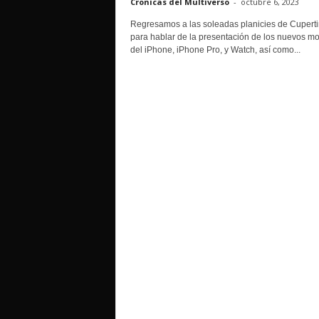
Cronicas del Multiverso
-
octubre 6, 2023
o
Regresamos a las soleadas planicies de Cupert
para hablar de la presentación de los nuevos m
del iPhone, iPhone Pro, y Watch, así como...