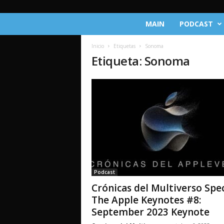
C
MAIN
PODCAST
r
ó
Inicio
Etiquetas
Sonoma
n
Etiqueta: Sonoma
i
c
a
s
d
e
l
M
u
l
t
Podcast
i
Crónicas del Multiverso Spec
v
e
The Apple Keynotes #8:
r
September 2023 Keynote
s