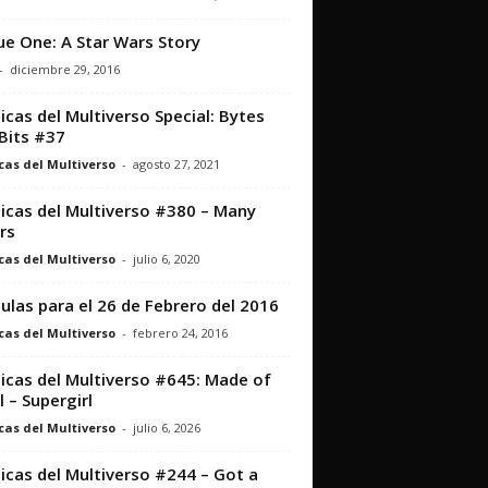
e One: A Star Wars Story
-
diciembre 29, 2016
icas del Multiverso Special: Bytes
Bits #37
cas del Multiverso
-
agosto 27, 2021
icas del Multiverso #380 – Many
rs
cas del Multiverso
-
julio 6, 2020
culas para el 26 de Febrero del 2016
cas del Multiverso
-
febrero 24, 2016
icas del Multiverso #645: Made of
l – Supergirl
cas del Multiverso
-
julio 6, 2026
icas del Multiverso #244 – Got a