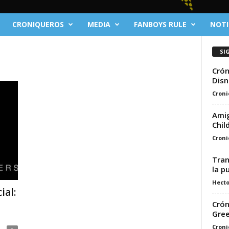
CRONIQUEROS
MEDIA
FANBOYS RULE
NOTI
SI
Crón
Disn
Croni
Amig
Chil
Croni
Tran
la p
Hecto
ial:
Crón
Gre
Croni