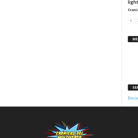
ligh
Croni
ME
SE
Becom