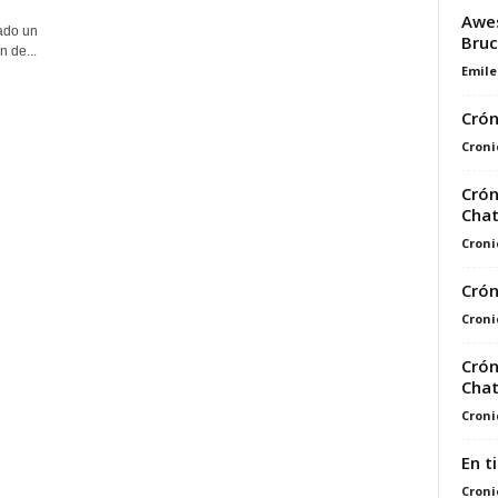
Awes
ado un
Bru
 de...
Emile
Crón
Croni
Crón
Chat
Croni
Crón
Croni
Crón
Chat
Croni
En t
Croni