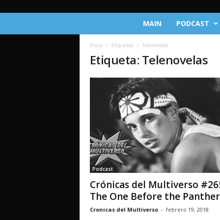
C
MAIN
PODCAST
r
ó
Inicio
Etiquetas
Telenovelas
n
Etiqueta: Telenovelas
i
c
a
s
d
e
l
M
u
l
t
Podcast
i
Crónicas del Multiverso #26
v
e
The One Before the Panther
r
Cronicas del Multiverso
-
febrero 19, 2018
s