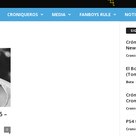
CRONIQUEROS
MEDIA
FANBOYS RULE
NOTI
SI
Crón
News
Croni
El B
(Tom
Bote
Crón
Cron
Croni
5 –
PS4 
Croni
0