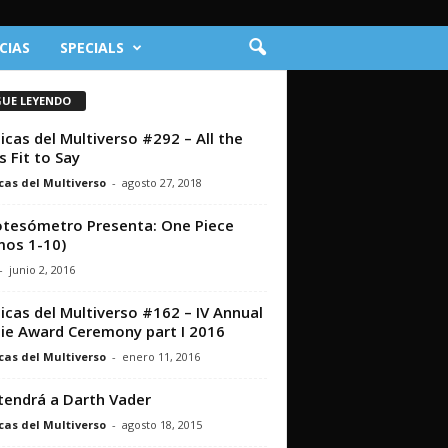
CIAS
SPECIALS
GUE LEYENDO
icas del Multiverso #292 – All the
 Fit to Say
cas del Multiverso
-
agosto 27, 2018
otesómetro Presenta: One Piece
os 1-10)
-
junio 2, 2016
icas del Multiverso #162 – IV Annual
ie Award Ceremony part I 2016
cas del Multiverso
-
enero 11, 2016
tendrá a Darth Vader
cas del Multiverso
-
agosto 18, 2015