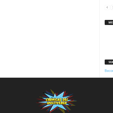
ME
SE
Becom