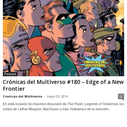
Podcast
Crónicas del Multiverso #180 – Edge of a New
Frontier
Cronicas del Multiverso
-
mayo 23, 2016
0
En esta ocasión les traemos discusión de The Flash, Legends of Tomorrow, los
cortos de Lethal Weapon, MacGyver y más. Hablamos de la elección...