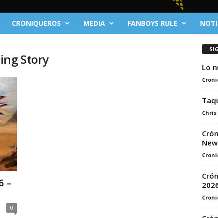
CRONIQUEROS
MEDIA
FANBOYS RULE
NOTI
SI
ing Story
Lo n
Croni
Taqu
Chris
Crón
New 
Croni
Crón
6 –
202
Croni
0