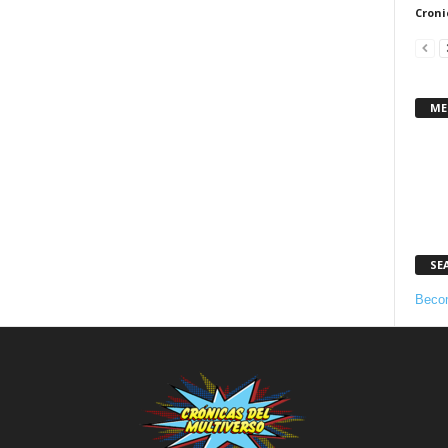
Croni
ME
SE
Becom