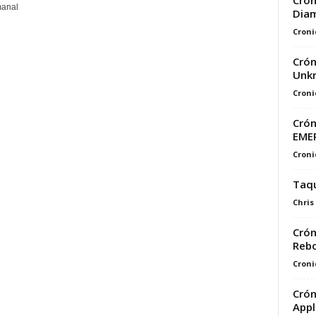
Crón
manal
Diam
Croni
Crón
Unkn
Croni
Crón
EME
Croni
Taqu
Chris
Crón
Reb
Croni
Crón
Appl