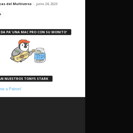
cas del Multiverso
-
junio 24, 2023
 DA PA’ UNA MAC PRO CON SU MONITO’
AN NUESTROS TONYS STARK
e a Patron!