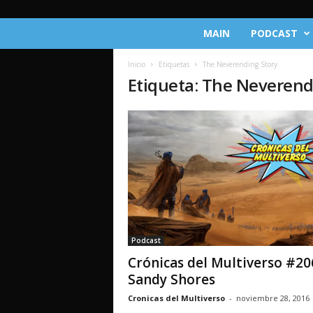
C
MAIN
PODCAST
r
ó
Inicio
Etiquetas
The Neverending Story
n
Etiqueta: The Neverend
i
c
a
s
d
e
l
M
u
l
t
Podcast
i
Crónicas del Multiverso #20
v
e
Sandy Shores
r
Cronicas del Multiverso
-
noviembre 28, 2016
s