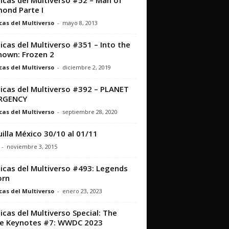
icas del Multiverso #52 – Man of
ond Parte I
cas del Multiverso
-
mayo 8, 2013
icas del Multiverso #351 – Into the
own: Frozen 2
cas del Multiverso
-
diciembre 2, 2019
icas del Multiverso #392 – PLANET
RGENCY
cas del Multiverso
-
septiembre 28, 2020
illa México 30/10 al 01/11
-
noviembre 3, 2015
icas del Multiverso #493: Legends
orn
cas del Multiverso
-
enero 23, 2023
icas del Multiverso Special: The
e Keynotes #7: WWDC 2023