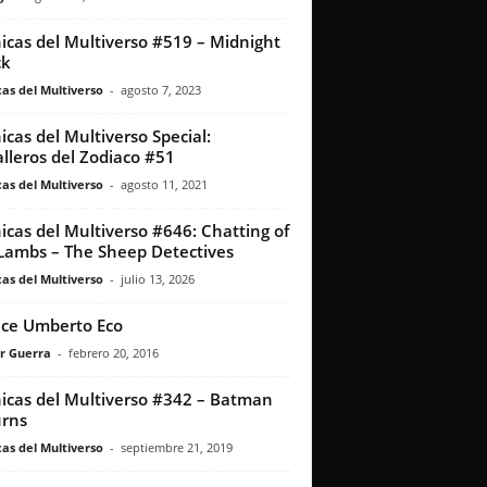
icas del Multiverso #519 – Midnight
ck
as del Multiverso
-
agosto 7, 2023
icas del Multiverso Special:
lleros del Zodiaco #51
as del Multiverso
-
agosto 11, 2021
icas del Multiverso #646: Chatting of
Lambs – The Sheep Detectives
as del Multiverso
-
julio 13, 2026
ece Umberto Eco
r Guerra
-
febrero 20, 2016
icas del Multiverso #342 – Batman
rns
as del Multiverso
-
septiembre 21, 2019