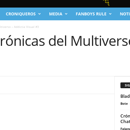
CRONIQUEROS
MEDIA
FANBOYS RULE
NOTI
tiverso – Addictia Visual #3
ónicas del Multiverso
SI
Blad
Bote
Crón
Chat
Falan