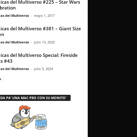
icas del Multiverso #225 – Star Wars
bration
as del Multiverso
-
mayo 1, 2017
icas del Multiverso #381 – Giant Size
en
as del Multiverso
-
julio 13, 2020
icas del Multiverso Special: Fireside
s #43
as del Multiverso
-
julio 5, 2024
 DA PA’ UNA MAC PRO CON SU MONITO’