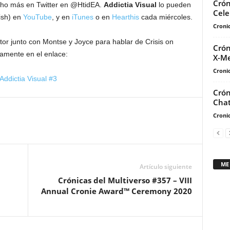
Crón
ho más en Twitter en @HtidEA.
Addictia Visual
lo pueden
Cele
ish) en
YouTube
, y en
iTunes
o en
Hearthis
cada miércoles.
Cronic
ctor junto con Montse y Joyce para hablar de Crisis on
Crón
amente en el enlace:
X-M
Cronic
Addictia Visual #3
Crón
Chat
Cronic
ME
Artículo siguiente
Crónicas del Multiverso #357 – VIII
Annual Cronie Award™ Ceremony 2020