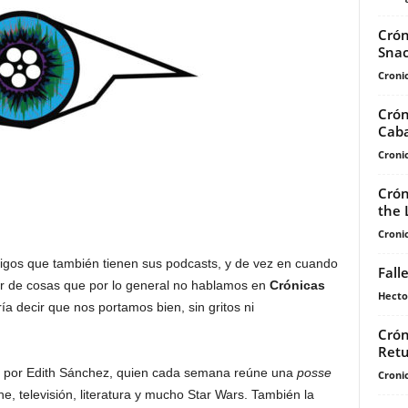
Crón
Sna
Cronic
Crón
Caba
Cronic
Crón
the 
Cronic
gos que también tienen sus podcasts, y de vez en cuando
Fall
lar de cosas que por lo general no hablamos en
Crónicas
Hecto
a decir que nos portamos bien, sin gritos ni
Crón
Retu
 por Edith Sánchez, quien cada semana reúne una
posse
Cronic
ne, televisión, literatura y mucho Star Wars. También la