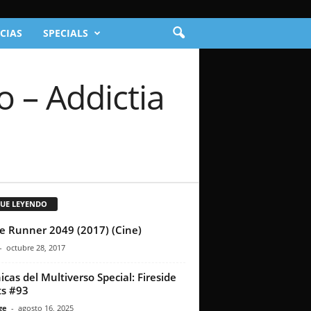
CIAS
SPECIALS
 – Addictia
GUE LEYENDO
e Runner 2049 (2017) (Cine)
-
octubre 28, 2017
icas del Multiverso Special: Fireside
s #93
ge
-
agosto 16, 2025