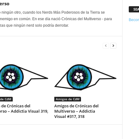
erso
SE
 ningún otro, cuando los Nerds Más Poderosos de la Tierra se
enemigo en común. En ese día nació Crónicas del Multiverso - para
Becom
as que ningún nerd solo podría derrotar.
 de CdM
Amigos de CdM
de Crónicas del
Amigos de Crónicas del
rso – Addictia Visual 319,
Multiverso – Addictia
Visual #317, 318