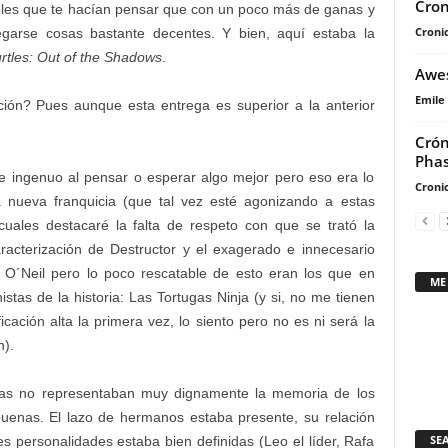
Cron
ables que te hacían pensar que con un poco más de ganas y
Cronic
garse cosas bastante decentes. Y bien, aquí estaba la
rtles: Out of the Shadows
.
Awes
Emile
cción? Pues aunque esta entrega es superior a la anterior
Crón
Pha
e ingenuo al pensar o esperar algo mejor pero eso era lo
Cronic
 nueva franquicia (que tal vez esté agonizando a estas
cuales destacaré la falta de respeto con que se trató la
aracterización de Destructor y el exagerado e innecesario
O´Neil pero lo poco rescatable de esto eran los que en
ME
stas de la historia: Las Tortugas Ninja (y si, no me tienen
cación alta la primera vez, lo siento pero no es ni será la
n).
ugas no representaban muy dignamente la memoria de los
buenas. El lazo de hermanos estaba presente, su relación
SE
s personalidades estaba bien definidas (Leo el líder, Rafa