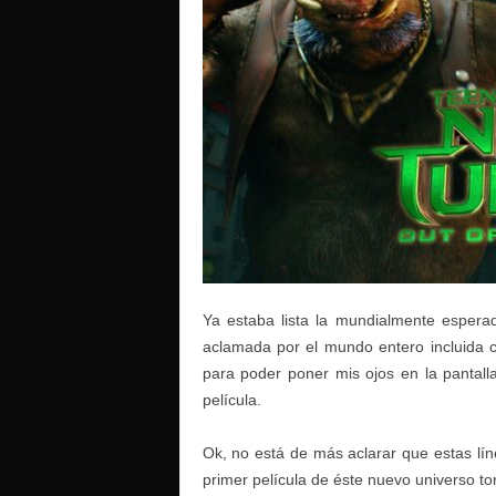
o
Ya estaba lista la mundialmente esperad
aclamada por el mundo entero incluida 
para poder poner mis ojos en la pantal
película.
Ok, no está de más aclarar que estas lín
primer película de éste nuevo universo to