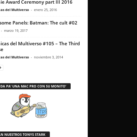
ie Award Ceremony part III 2016
as del Multiverso
-
enero 25, 2016
ome Panels: Batman: The cult #02
-
marzo 19, 2017
icas del Multiverso #105 – The Third
se
as del Multiverso
-
noviembre 3, 2014
 DA PA’ UNA MAC PRO CON SU MONITO’
AN NUESTROS TONYS STARK