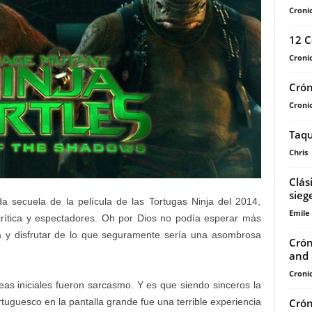
Cronic
12 C
Cronic
Crón
Cronic
Taqu
Chris
Clás
sieg
a secuela de la película de las Tortugas Ninja del 2014,
Emile
crítica y espectadores. Oh por Dios no podía esperar más
la y disfrutar de lo que seguramente sería una asombrosa
Crón
and 
Cronic
eas iniciales fueron sarcasmo. Y es que siendo sinceros la
Crón
rtuguesco en la pantalla grande fue una terrible experiencia