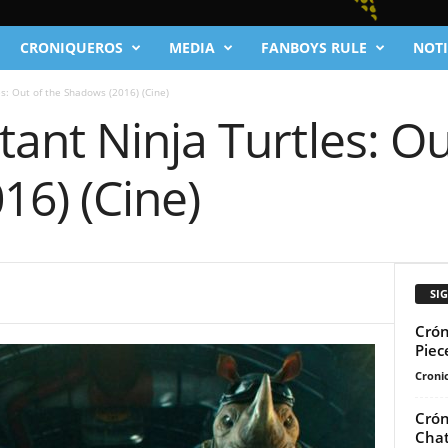
CRONIQUEROS
MEDIA
FANBOYS RULE
NOTI
: Out of the Shadows (2016) (Cine)
nt Ninja Turtles: Ou
16) (Cine)
SI
Crón
Piec
Cronic
Crón
Chat