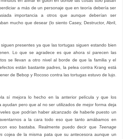
minutos en afinar el guión en donde las cosas solo pasan
erdiciar a más de un personaje que en teoría debería ser
siada importancia a otros que aunque deberían ser
aban mucho que desear (lo siento Casey, Destructor, Abril,
r siguen presentes ya que las tortugas siguen estando bien
tienen. Lo que se agradece es que ahora sí parecen las
ctos se llevan a otro nivel al borde de que la familia y el
efectos están bastante padres, la pelea contra Krang está
ener de Bebop y Rocoso contra las tortugas estuvo de lujo.
a sí mejora lo hecho en la anterior película y que los
 ayudan pero que al no ser utilizados de mejor forma deja
niveles que podrían haber alcanzado de haberle puesto un
o aventarnos a la cara todo eso que tanto amábamos en
e con eso bastaba. Realmente puedo decir que
Teenage
ws
cojea de la misma pata que su antecesora aunque un