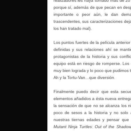
realizadores les haya tomado más de 20 
porque sí, además de que pecan en desp
importante o peor aún, le dan dema
trascendentes, sus caracterizaciones dej
los han tratado mal).
Los puntos fuertes de la película anterio
definidas y sus relaciones ahí se man
protagonistas de la historia y sus confli
equipo está en riesgo de romperse. Los 
muy bien lograda y lo poco que pudimos t
Ah y la Tortu-Van…que diversión.
Finalmente puedo decir que esta secuel
elementos añadidos a ésta nueva entrega
la sensación de que no se alcanza los 
poco de sesos a la historia y no sol
nuestras tiernas edades y pensar qu
Mutant Ninja Turtles: Out of the Shado