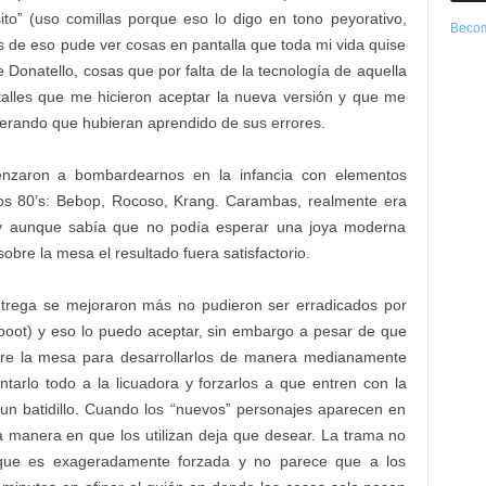
sito” (uso comillas porque eso lo digo en tono peyorativo,
Becom
 de eso pude ver cosas en pantalla que toda mi vida quise
de Donatello, cosas que por falta de la tecnología de aquella
alles que me hicieron aceptar la nueva versión y que me
erando que hubieran aprendido de sus errores.
nzaron a bombardearnos en la infancia con elementos
los 80’s: Bebop, Rocoso, Krang. Carambas, realmente era
 y aunque sabía que no podía esperar una joya moderna
bre la mesa el resultado fuera satisfactorio.
ntrega se mejoraron más no pudieron ser erradicados por
boot) y eso lo puedo aceptar, sin embargo a pesar de que
obre la mesa para desarrollarlos de manera medianamente
tarlo todo a la licuadora y forzarlos a que entren con la
 un batidillo. Cuando los “nuevos” personajes aparecen en
la manera en que los utilizan deja que desear. La trama no
 que es exageradamente forzada y no parece que a los