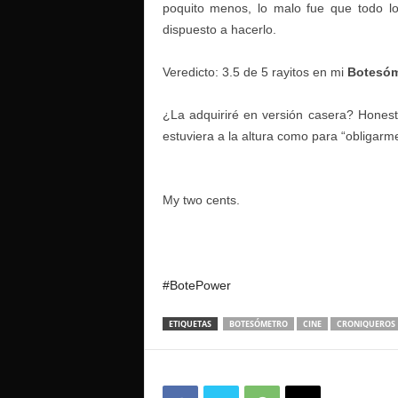
poquito menos, lo malo fue que todo l
dispuesto a hacerlo.
Veredicto: 3.5 de 5 rayitos en mi
Botesóm
¿La adquiriré en versión casera? Honest
estuviera a la altura como para “obligarme
My two cents.
#BotePower
ETIQUETAS
BOTESÓMETRO
CINE
CRONIQUEROS