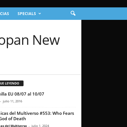
CIAS
SPECIALS
apopan New
GUE LEYENDO
illa EU 08/07 al 10/07
-
julio 11, 2016
icas del Multiverso #553: Who Fears
God of Death
as del Multiverso
-
julio 1, 2024