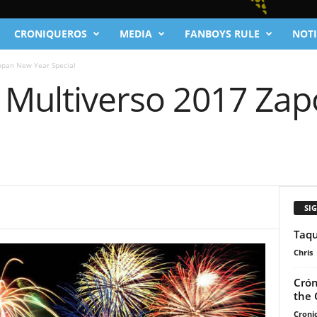
CRONIQUEROS
MEDIA
FANBOYS RULE
NOTI
opan New Year Special
l Multiverso 2017 Z
SI
Taqu
Chris
Crón
the 
Cronic