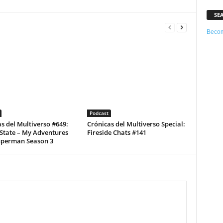
SE
Becom
Podcast
s del Multiverso #649:
Crónicas del Multiverso Special:
State – My Adventures
Fireside Chats #141
uperman Season 3