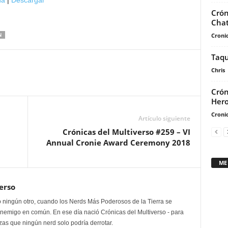
na
|
Descargar
de
Crón
flecha
Chat
arriba/abajo
Cronic
N
para
aumentar
Taqu
o
Chris
disminuir
Crón
el
Her
volumen.
Cronic
Artículo siguiente
Crónicas del Multiverso #259 – VI
Annual Cronie Award Ceremony 2018
ME
erso
 ningún otro, cuando los Nerds Más Poderosos de la Tierra se
enemigo en común. En ese día nació Crónicas del Multiverso - para
as que ningún nerd solo podría derrotar.