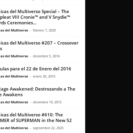
icas del Multiverso Special – The
leat VIII Cronie™ and V Snydie™
ds Ceremonies...
as del Multiverso
-
febrero 7, 2020
icas del Multiverso #207 – Crossover
s
as del Multiverso
-
diciembre 5, 2016
culas para el 22 de Enero del 2016
as del Multiverso
-
enero 20, 2016
age Awakened: Destrozando a The
ce Awakens
as del Multiverso
-
diciembre 19, 2015
icas del Multiverso #610: The
MER of SUPERMAN in the New 52
as del Multiverso
-
septiembre 22, 2025