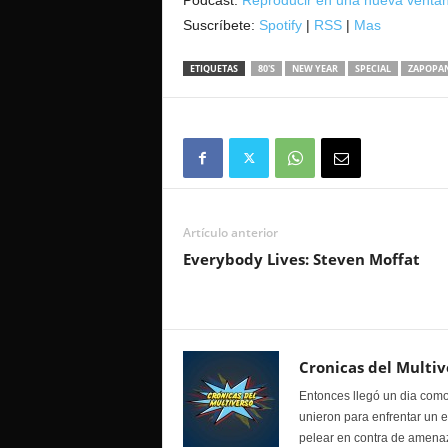
Podcast:
Reproducir en una nueva venta
Suscríbete:
Spotify
|
RSS
|
Mas
ETIQUETAS
80'S
NEW YEAR
SPECIAL
ZAPOPA
Artículo anterior
Everybody Lives: Steven Moffat
Cronicas del Multiv
Entonces llegó un dia como
unieron para enfrentar un 
pelear en contra de amenaz