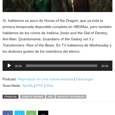
Sí, hablamos un poco de
House of the Dragon
, que ya está la
primera temporada disponible completa en HBOMax, pero también
hablamos de los cortos de
Indiana Jones and the Dial of Destiny,
Ant-Man: Quantumania
,
Guardians of the Galaxy vol.3
y
Transformers: Rise of the Beats
. En TV hablamos de
Wednesday
y
los dudosos gustos de los miembros del elenco.
Reproductor
00:00
00:00
de
audio
Podcast:
Reproducir en una nueva ventana
|
Descargar
Suscríbete:
Spotify
|
RSS
|
Mas
ETIQUETAS
GAME OF THRONES
HBO
HOUSE OF THE DRAGON