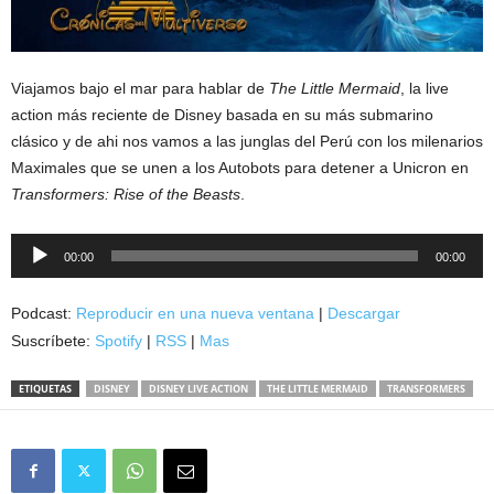
Viajamos bajo el mar para hablar de
The Little Mermaid
, la live
action más reciente de Disney basada en su más submarino
clásico y de ahi nos vamos a las junglas del Perú con los milenarios
Maximales que se unen a los Autobots para detener a Unicron en
Transformers: Rise of the Beasts
.
Reproductor
00:00
00:00
de
audio
Podcast:
Reproducir en una nueva ventana
|
Descargar
Suscríbete:
Spotify
|
RSS
|
Mas
ETIQUETAS
DISNEY
DISNEY LIVE ACTION
THE LITTLE MERMAID
TRANSFORMERS