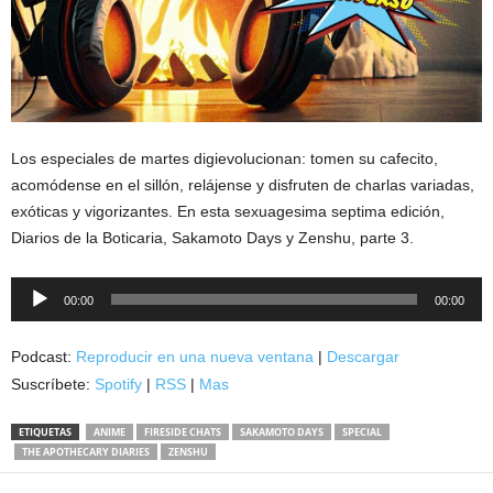
Los especiales de martes digievolucionan: tomen su cafecito,
acomódense en el sillón, relájense y disfruten de charlas variadas,
exóticas y vigorizantes. En esta sexuagesima septima edición,
Diarios de la Boticaria, Sakamoto Days y Zenshu, parte 3.
Reproductor
00:00
00:00
de
audio
Podcast:
Reproducir en una nueva ventana
|
Descargar
Suscríbete:
Spotify
|
RSS
|
Mas
ETIQUETAS
ANIME
FIRESIDE CHATS
SAKAMOTO DAYS
SPECIAL
THE APOTHECARY DIARIES
ZENSHU