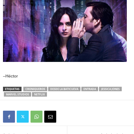
–Héctor
ETIQUETAS
CRONIQUEROS
DESDE LA BATICUEVA
ENTRADA
JESSICA JONES
MARVEL STUDIOS
NETFLIX