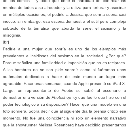
de los cómics – y dado que tiene la habilidad de controlar las
mentes de todos a su alrededor y la utiliza para torturar y asesinar
en múltiples ocasiones, el pedirle a Jessica que sonría suena casi
inocuo; sin embargo, esa escena demuestra el sutil pero complejo
subtexto de la temática que aborda la serie: el sexismo y la
misoginia.
[br]
Pedirle a una mujer que sonría es uno de los ejemplos más
prevalentes e insidiosos del sexismo en la sociedad. ¿Por qué?
Porque señaliza una familiaridad e imposición que no es reciproca.
A los hombres no se son pide sonreír como si fuéramos unos
autómatas dedicados a hacer de este mundo un lugar más
agradable. Hace unas semanas, cuando Apple presentó su iPad X-
Large, un representante de Adobe se subió al escenario a
demostrar una versión de
Photoshop
¿y qué fue lo que hizo con el
poder tecnológico a su disposición? Hacer que una modelo en una
foto sonriera. Sobra decir que al siguiente día la prensa criticó ese
momento. No fue una coincidencia ni sólo un elemento narrativo
que la showrunner Melissa Rosenberg haya decidido presentarnos