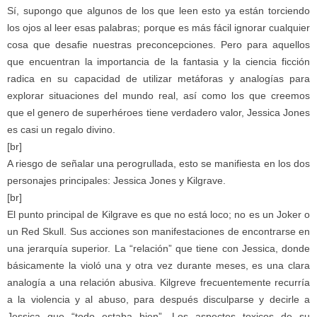
Sí, supongo que algunos de los que leen esto ya están torciendo
los ojos al leer esas palabras; porque es más fácil ignorar cualquier
cosa que desafie nuestras preconcepciones. Pero para aquellos
que encuentran la importancia de la fantasia y la ciencia ficción
radica en su capacidad de utilizar metáforas y analogías para
explorar situaciones del mundo real, así como los que creemos
que el genero de superhéroes tiene verdadero valor, Jessica Jones
es casi un regalo divino.
[br]
A riesgo de señalar una perogrullada, esto se manifiesta en los dos
personajes principales: Jessica Jones y Kilgrave.
[br]
El punto principal de Kilgrave es que no está loco; no es un Joker o
un Red Skull. Sus acciones son manifestaciones de encontrarse en
una jerarquía superior. La “relación” que tiene con Jessica, donde
básicamente la violó una y otra vez durante meses, es una clara
analogía a una relación abusiva. Kilgreve frecuentemente recurría
a la violencia y al abuso, para después disculparse y decirle a
Jessica que “todo estaba bien”. Los aspectos toxicos de su