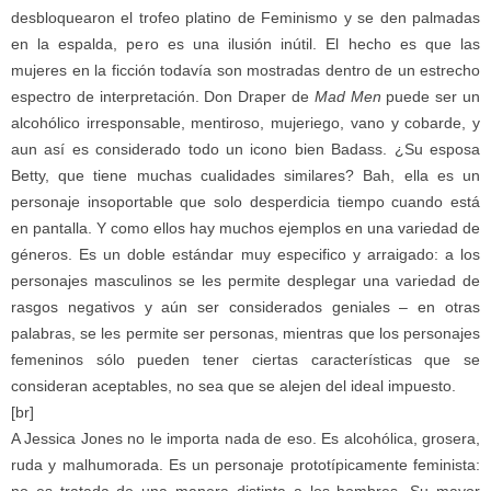
desbloquearon el trofeo platino de Feminismo y se den palmadas
en la espalda, pero es una ilusión inútil. El hecho es que las
mujeres en la ficción todavía son mostradas dentro de un estrecho
espectro de interpretación. Don Draper de
Mad Men
puede ser un
alcohólico irresponsable, mentiroso, mujeriego, vano y cobarde, y
aun así es considerado todo un icono bien Badass. ¿Su esposa
Betty, que tiene muchas cualidades similares? Bah, ella es un
personaje insoportable que solo desperdicia tiempo cuando está
en pantalla. Y como ellos hay muchos ejemplos en una variedad de
géneros. Es un doble estándar muy especifico y arraigado: a los
personajes masculinos se les permite desplegar una variedad de
rasgos negativos y aún ser considerados geniales – en otras
palabras, se les permite ser personas, mientras que los personajes
femeninos sólo pueden tener ciertas características que se
consideran aceptables, no sea que se alejen del ideal impuesto.
[br]
A Jessica Jones no le importa nada de eso. Es alcohólica, grosera,
ruda y malhumorada. Es un personaje prototípicamente feminista:
no es tratada de una manera distinta a los hombres. Su mayor