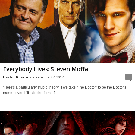
Everybody Lives: Steven Moffat
Hector Guerra
-
diciembre 27, 2017
0
“Here's a particularly stupid theory. If we take "The Doctor" to be the Doctor's
name - even if it is in the form of...