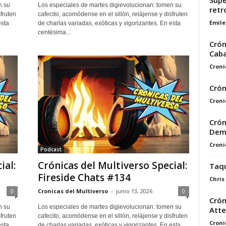
Supe
n su
Los especiales de martes digievolucionan: tomen su
retr
fruten
cafecito, acomódense en el sillón, relájense y disfruten
Emile
esta
de charlas variadas, exóticas y vigorizantes. En esta
centésima...
Crón
Caba
Croni
Crón
Croni
Crón
Dem
Croni
Podcast
ial:
Crónicas del Multiverso Special:
Taqu
Fireside Chats #134
Chris
0
Cronicas del Multiverso
-
junio 13, 2026
0
Crón
n su
Los especiales de martes digievolucionan: tomen su
Atte
fruten
cafecito, acomódense en el sillón, relájense y disfruten
Croni
esta
de charlas variadas, exóticas y vigorizantes. En esta