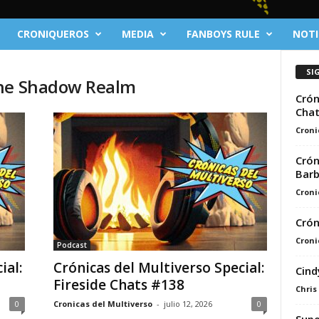
CRONIQUEROS
MEDIA
FANBOYS RULE
NOTI
SI
the Shadow Realm
Crón
Cha
Croni
Crón
Bar
Croni
Crón
Croni
Podcast
ial:
Crónicas del Multiverso Special:
Cind
Fireside Chats #138
Chris
0
Cronicas del Multiverso
-
julio 12, 2026
0