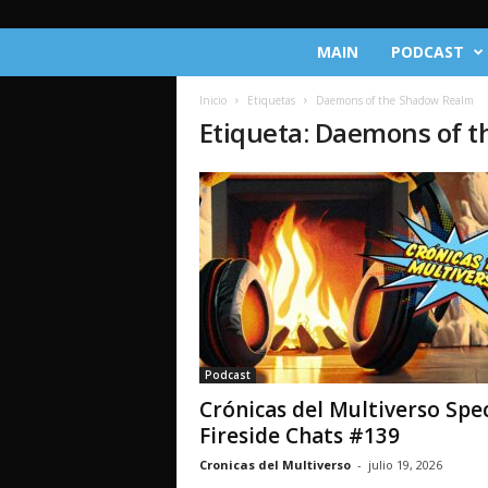
C
MAIN
PODCAST
r
ó
Inicio
Etiquetas
Daemons of the Shadow Realm
n
Etiqueta: Daemons of 
i
c
a
s
d
e
l
M
u
l
t
Podcast
i
Crónicas del Multiverso Spec
v
e
Fireside Chats #139
r
Cronicas del Multiverso
-
julio 19, 2026
s