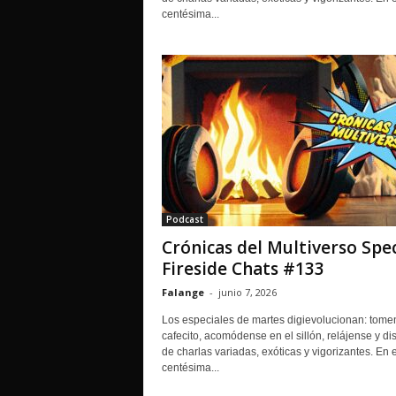
centésima...
Podcast
Crónicas del Multiverso Spec
Fireside Chats #133
Falange
-
junio 7, 2026
Los especiales de martes digievolucionan: tome
cafecito, acomódense en el sillón, relájense y dis
de charlas variadas, exóticas y vigorizantes. En 
centésima...