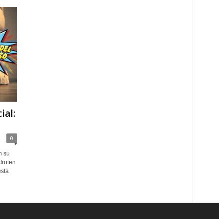
ial:
0
n su
fruten
esta