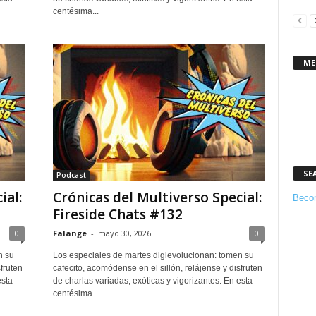
centésima...
ME
SE
Podcast
ial:
Crónicas del Multiverso Special:
Becom
Fireside Chats #132
0
Falange
-
mayo 30, 2026
0
n su
Los especiales de martes digievolucionan: tomen su
fruten
cafecito, acomódense en el sillón, relájense y disfruten
esta
de charlas variadas, exóticas y vigorizantes. En esta
centésima...