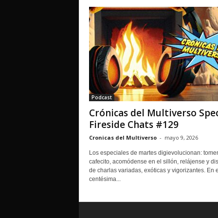
Podcast
Crónicas del Multiverso Spec
Fireside Chats #129
Cronicas del Multiverso
-
mayo 9, 2026
Los especiales de martes digievolucionan: tome
cafecito, acomódense en el sillón, relájense y dis
de charlas variadas, exóticas y vigorizantes. En 
centésima...