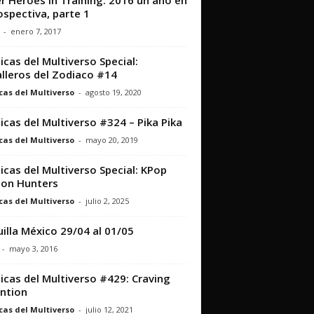
r Heroes in Training: 2016 un año en
ospectiva, parte 1
-
enero 7, 2017
icas del Multiverso Special:
lleros del Zodiaco #14
cas del Multiverso
-
agosto 19, 2020
icas del Multiverso #324 – Pika Pika
cas del Multiverso
-
mayo 20, 2019
icas del Multiverso Special: KPop
on Hunters
cas del Multiverso
-
julio 2, 2025
illa México 29/04 al 01/05
-
mayo 3, 2016
icas del Multiverso #429: Craving
ntion
cas del Multiverso
-
julio 12, 2021