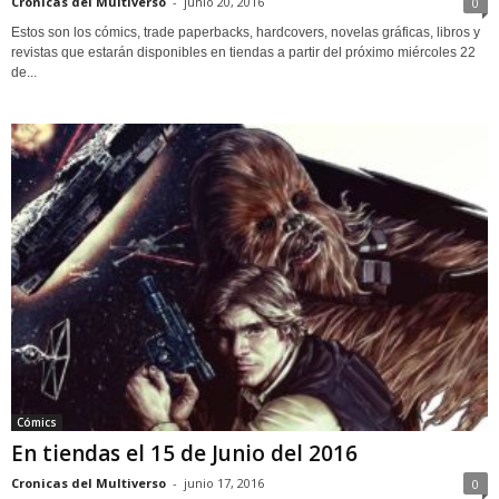
Cronicas del Multiverso
-
junio 20, 2016
0
Estos son los cómics, trade paperbacks, hardcovers, novelas gráficas, libros y
revistas que estarán disponibles en tiendas a partir del próximo miércoles 22
de...
Cómics
En tiendas el 15 de Junio del 2016
Cronicas del Multiverso
-
junio 17, 2016
0